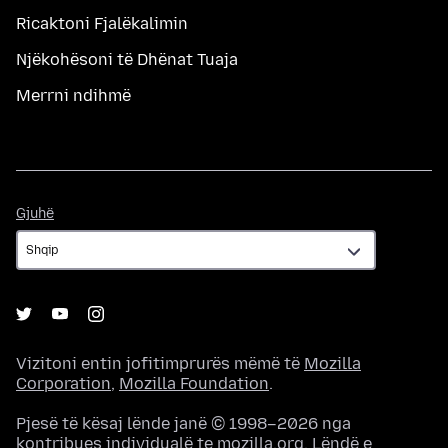
Ricaktoni Fjalëkalimin
Njëkohësoni të Dhënat Tuaja
Merrni ndihmë
Gjuhë
Gjuhë
Vizitoni entin jofitimprurës mëmë të
Mozilla
Corporation
,
Mozilla Foundation
.
Pjesë të kësaj lënde janë © 1998–2026 nga
kontribues individualë te mozilla.org. Lëndë e