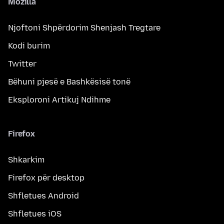
Mozilla
Njoftoni Shpërdorim Shenjash Tregtare
Kodi burim
Twitter
Bëhuni pjesë e Bashkësisë tonë
Eksploroni Artikuj Ndihme
Firefox
Shkarkim
Firefox për desktop
Shfletues Android
Shfletues iOS