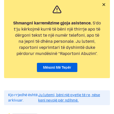
Shmangni karremëzime gjoja asistence.
S’do
t’ju kërkojmë kurrë të bëni një thirrje apo të
dërgoni tekst te një numër telefoni, apo të
na jepni të dhëna personale. Ju lutemi,
raportoni veprimtari të dyshimtë duke
përdorur mundësinë “Raportoni Abuzim”.
Mësoni Më Tepër
Kjo rrjedhë është
Ju lutemi, bëni një pyetje të re, nëse
arkivuar.
keni nevojë për ndihmë.