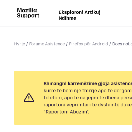
Eksploroni Artikuj
Ndihme
Hyrje
Forume Asistence
Firefox për Android
Does not 
Shmangni karremëzime gjoja asistence
kurrë të bëni një thirrje apo të dërgon
telefoni, apo të na jepni të dhëna pers
raportoni veprimtari të dyshimtë duk
“Raportoni Abuzim”.