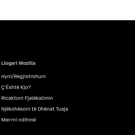
Llogari Mozilla
Hyni/Regjistrohuni
Ç’Është Kjo?
Ricaktoni Fjalëkalimin
Njëkohësoni të Dhënat Tuaja
Merrni ndihmë