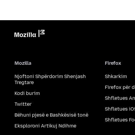
Mozilla
Firefox
Njoftoni Shpërdorim Shenjash
Shkarkim
Tregtare
Firefox për 
Kodi burim
Shfletues A
Twitter
Shfletues iO
Bëhuni pjesë e Bashkësisë tonë
Shfletues F
Eksploroni Artikuj Ndihme