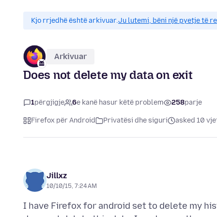
Kjo rrjedhë është arkivuar.
Ju lutemi, bëni një pyetje të r
Arkivuar
Does not delete my data on exit
1
përgjigje
6
e kanë hasur këtë problem
258
parje
Firefox për Android
Privatësi dhe siguri
asked 10 vje
Jillxz
10/10/15, 7:24 AM
I have Firefox for android set to delete my hi