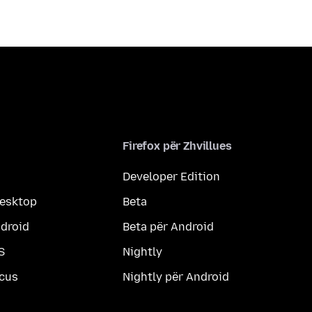
Firefox për Zhvillues
Developer Edition
desktop
Beta
ndroid
Beta për Android
S
Nightly
ocus
Nightly për Android