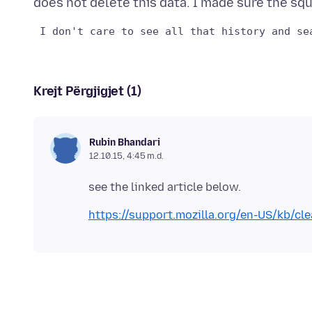
Krejt Përgjigjet (1)
Rubin Bhandari
12.10.15, 4:45 m.d.
https://support.mozilla.org/en-US/kb/cl