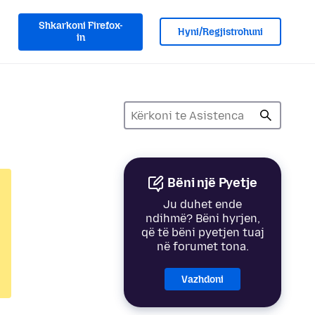
Shkarkoni Firefox-
Hyni/Regjistrohuni
in
Bëni një Pyetje
Ju duhet ende
ndihmë? Bëni hyrjen,
që të bëni pyetjen tuaj
në forumet tona.
Vazhdoni