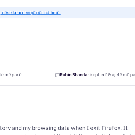
e, nëse keni nevojë për ndihmë.
të më parë
Rubin Bhandari
replied
10 vjetë më p
story and my browsing data when I exit Firefox. It