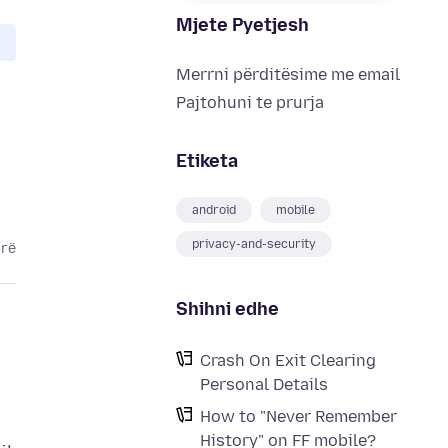
Mjete Pyetjesh
Merrni përditësime me email
Pajtohuni te prurja
Etiketa
android
mobile
privacy-and-security
arë
Shihni edhe
Crash On Exit Clearing
Personal Details
How to "Never Remember
History" on FF mobile?