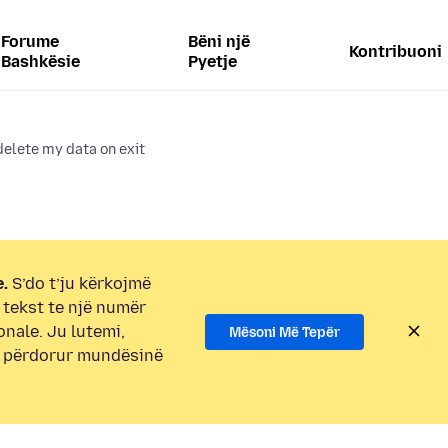
Forume
Bëni një
Kontribuoni
Bashkësie
Pyetje
delete my data on exit
.
S’do t’ju kërkojmë
i tekst te një numër
onale. Ju lutemi,
Mësoni Më Tepër
e përdorur mundësinë