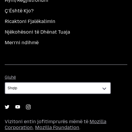
Hyni/Regjistrohuni
Ç’Është Kjo?
Ricaktoni Fjalëkalimin
Njëkohësoni të Dhënat Tuaja
Merrni ndihmë
Gjuhë
Gjuhë
Vizitoni entin jofitimprurës mëmë të
Mozilla
Corporation
,
Mozilla Foundation
.