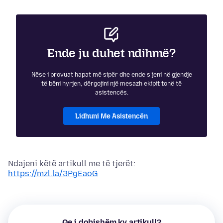
Ende ju duhet ndihmë?
Nëse i provuat hapat më sipër dhe ende s’jeni në gjendje
të bëni hyrjen, dërgojini një mesazh ekipit tonë të
asistencës.
Lidhuni Me Asistencën
Ndajeni këtë artikull me të tjerët:
https://mzl.la/3PgEaoG
Qe i dobishëm ky artikull?