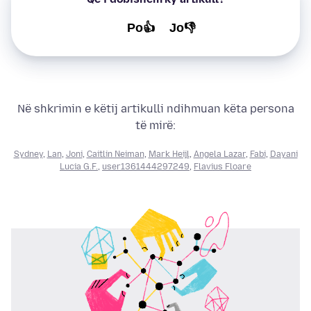
Po👍
Jo👎
Në shkrimin e këtij artikulli ndihmuan këta persona
të mirë:
Sydney
,
Lan
,
Joni
,
Caitlin Neiman
,
Mark Heijl
,
Angela Lazar
,
Fabi
,
Dayani
Lucia G.F.
,
user1361444297249
,
Flavius Floare