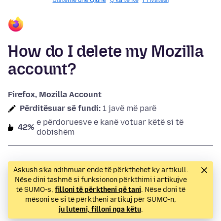
Sisteme dhe Gjuhë
Ç’ka të Re
Privatësi
How do I delete my Mozilla
account?
Firefox, Mozilla Account
Përditësuar së fundi:
1 javë më parë
e përdoruesve e kanë votuar këtë si të
42%
dobishëm
Askush s’ka ndihmuar ende të përkthehet ky artikull.
Nëse dini tashmë si funksionon përkthimi i artikujve
të SUMO-s,
filloni të përktheni që tani
. Nëse doni të
mësoni se si të përktheni artikuj për SUMO-n,
ju lutemi, filloni nga këtu
.