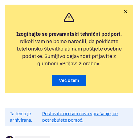
Izogibajte se prevarantski tehnični podpori.
Nikoli vam ne bomo naročili, da pokličete
telefonsko številko ali nam pošljete osebne
podatke. Sumljivo dejavnost prijavite z
gumbom »Prijavi zlorabo«.
Več o tem
Ta tema je
Postavite prosim novo vprašanje, če
arhivirana.
potrebujete pomoč.