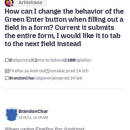
Arhivirano
How can I change the behavior of the
Green Enter button when filling out a
field in a form? Current it submits
the entire form, I would like it to tab
to the next field instead
2
odgovora
1
ima to težavo
180
ogledov
Firefox za Android
vprašal pred 14 leti
BrandonChar
odgovorjeno
pred 14 leti
BrandonChar
12/9/11, 12:16 AM