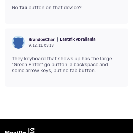
No
Tab
Lastnik vprašanja
BrandonChar
9. 12. 11, 03:13
They keyboard that shows up has the large
"Green Enter" go button, a backspace and