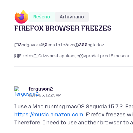
Rešeno
Arhivirano
FIREFOX BROWSER FREEZES
3
odgovori
0
ima to težavo
300
ogledov
Firefox
Odzivnost aplikacije
vprašal pred 8 meseci
ferguson2
11/18/25, 12:23 AM
I use a Mac running macOS Sequoia 15.7.2. Eac
https://music.amazon.com
, Firefox freezes w