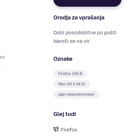
Orodja za vprašanja
Dobi posodobitve po pošti
Naroči se na vir
eci
Oznake
Firefox 145.0
Mac OS X 10.15
app-responsiveness
Glej tudi
Firefox