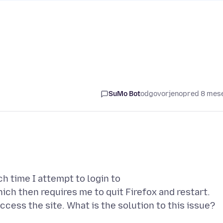
SuMo Bot
odgovorjeno
pred 8 mes
h time I attempt to login to
hich then requires me to quit Firefox and restart.