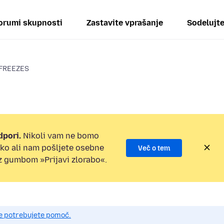
orumi skupnosti
Zastavite vprašanje
Sodelujt
FREEZES
dpori.
Nikoli vam ne bomo
ilko ali nam pošljete osebne
Več o tem
 z gumbom »Prijavi zlorabo«.
če potrebujete pomoč.