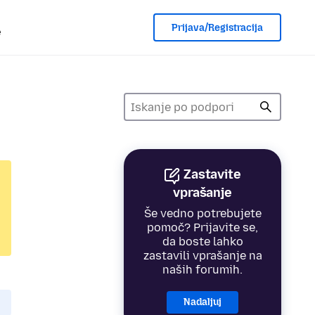
Prijava/Registracija
e
Zastavite
vprašanje
Še vedno potrebujete
pomoč? Prijavite se,
da boste lahko
zastavili vprašanje na
naših forumih.
Nadaljuj