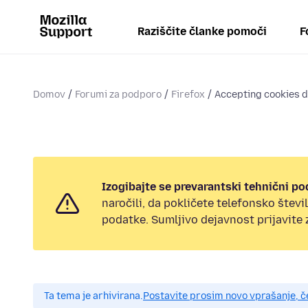
Raziščite članke pomoči
F
Domov
Forumi za podporo
Firefox
Accepting cookies d
Izogibajte se prevarantski tehnični po
naročili, da pokličete telefonsko štev
podatke. Sumljivo dejavnost prijavite
Ta tema je arhivirana.
Postavite prosim novo vprašanje, 