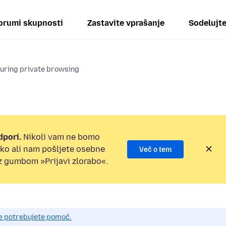
orumi skupnosti
Zastavite vprašanje
Sodelujt
uring private browsing
dpori.
Nikoli vam ne bomo
ilko ali nam pošljete osebne
Več o tem
 z gumbom »Prijavi zlorabo«.
če potrebujete pomoč.