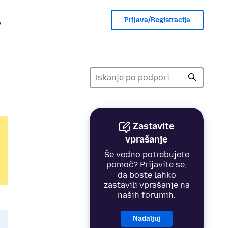
Prijava/Registracija
e
Zastavite
vprašanje
Še vedno potrebujete
pomoč? Prijavite se,
da boste lahko
zastavili vprašanje na
naših forumih.
Nadaljuj