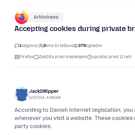
Arhivirano
Accepting cookies during private b
1
odgovor
6
ima to težavo
379
ogledov
Firefox
Zaščita pred sledenjem
vprašal pred 11 leti
JackDRipper
12/27/14, 4:00 AM
According to Danish internet legislation, yo
whenever you visit a website. These cookies m