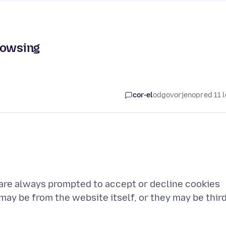
rowsing
cor-el
odgovorjeno
pred 11 l
u are always prompted to accept or decline cookies
ay be from the website itself, or they may be thir