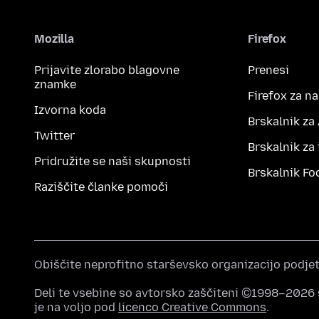
Mozilla
Firefox
Prijavite zlorabo blagovne
Prenesi
znamke
Firefox za n
Izvorna koda
Brskalnik za
Twitter
Brskalnik za
Pridružite se naši skupnosti
Brskalnik Fo
Raziščite članke pomoči
Obiščite neprofitno starševsko organizacijo podje
Deli te vsebine so avtorsko zaščiteni ©1998–2026 
je na voljo pod
licenco Creative Commons
.