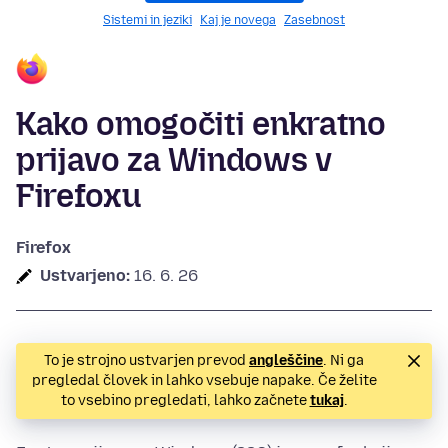
Sistemi in jeziki
Kaj je novega
Zasebnost
Kako omogočiti enkratno
prijavo za Windows v
Firefoxu
Firefox
Ustvarjeno:
16. 6. 26
To je strojno ustvarjen prevod
angleščine
. Ni ga
pregledal človek in lahko vsebuje napake. Če želite
to vsebino pregledati, lahko začnete
tukaj
.