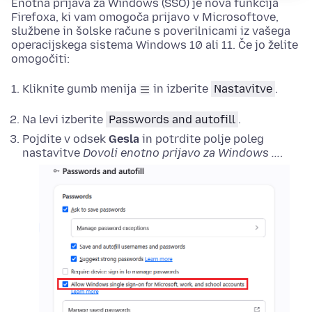
Enotna prijava za Windows (SSO) je nova funkcija
Firefoxa, ki vam omogoča prijavo v Microsoftove,
službene in šolske račune s poverilnicami iz vašega
operacijskega sistema Windows 10 ali 11. Če jo želite
omogočiti:
Kliknite gumb menija
in izberite
Nastavitve
.
Na levi izberite
Passwords and autofill
.
Pojdite v odsek
Gesla
in potrdite polje poleg
nastavitve
Dovoli enotno prijavo za Windows ...
.