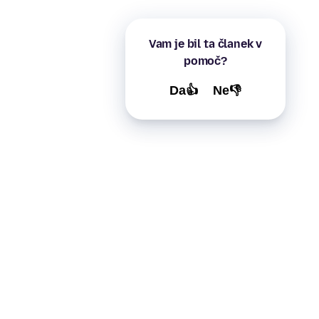
Vam je bil ta članek v
pomoč?
Da👍
Ne👎