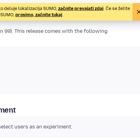
ko deluje lokalizacija SUMO,
začnite prevajati zdaj
. Če se želite
za SUMO,
prosimo, začnite tukaj
.
n 99). This release comes with the following
iment
 select users as an experiment.