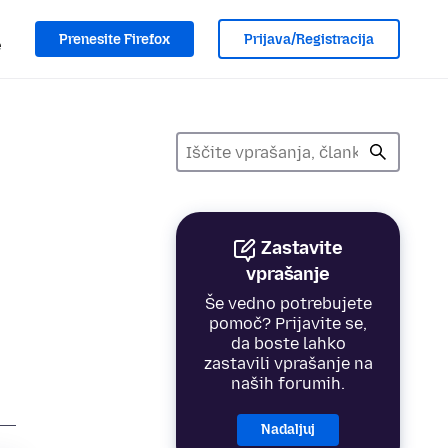
Prenesite Firefox
Prijava/Registracija
e
Zastavite
vprašanje
Še vedno potrebujete
pomoč? Prijavite se,
da boste lahko
zastavili vprašanje na
naših forumih.
Nadaljuj