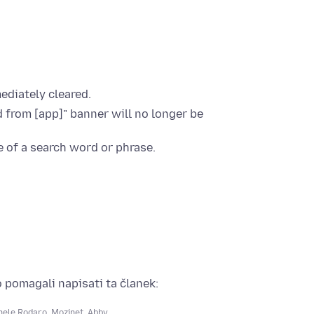
ediately cleared.
 from [app]" banner will no longer be
e of a search word or phrase.
o pomagali napisati ta članek:
hele Rodaro
,
Mozinet
,
Abby