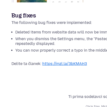
Bug fixes
The following bug fixes were implemented:
Deleted items from website data will now be imm
When you dismiss the Settings menu, the "Pasted
repeatedly displayed.
You can now properly correct a typo in the middl
Delite ta članek:
https://mzl.la/3bKMAH3
Ti prima sodelavci s
Chris Ilias
,
Mic