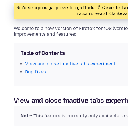
Nihče še ni pomagal prevesti tega članka. Če že veste, ka
naučiti prevajati članke 
Welcome to a new version of Firefox for iOS (versio
improvements and features:
Table of Contents
View and close inactive tabs experiment
Bug fixes
View and close inactive tabs exper
Note:
This feature is currently only available to