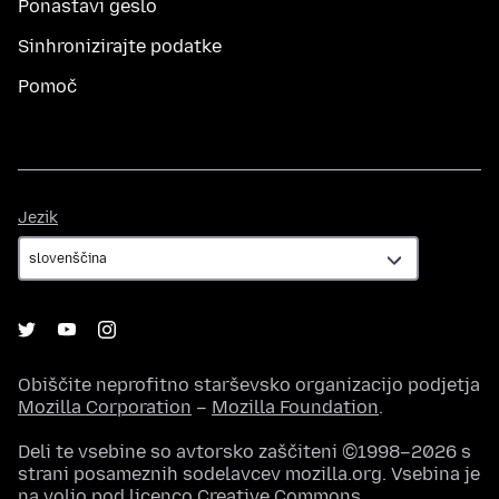
Ponastavi geslo
Sinhronizirajte podatke
Pomoč
Jezik
Jezik
Obiščite neprofitno starševsko organizacijo podjetja
Mozilla Corporation
–
Mozilla Foundation
.
Deli te vsebine so avtorsko zaščiteni ©1998–2026 s
strani posameznih sodelavcev mozilla.org. Vsebina je
na voljo pod
licenco Creative Commons
.