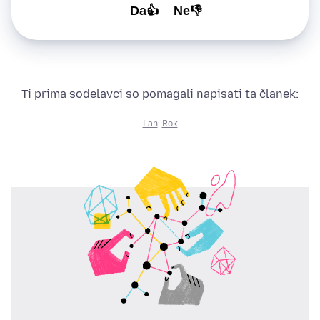
Da👍
Ne👎
Ti prima sodelavci so pomagali napisati ta članek:
Lan
,
Rok