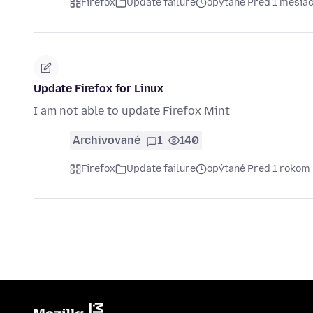
Firefox
Update failure
opýtané Pred 1 mesia
Update Firefox for Linux
I am not able to update Firefox Mint
Archivované
1
140
Firefox
Update failure
opýtané Pred 1 rokom