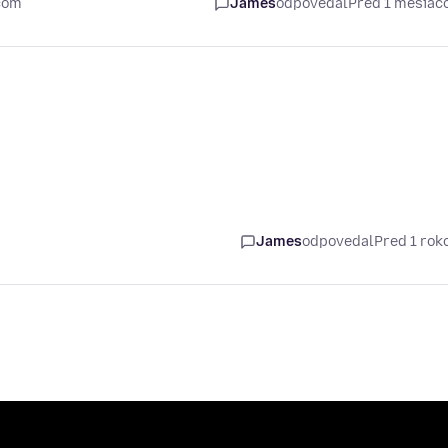
com
James
odpovedal
Pred 1 mesia
James
odpovedal
Pred 1 ro