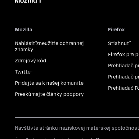
Mozilla
Firefox
Nahlásiť zneužitie ochrannej
Stiahnuť
známky
Firefox pre 
Zdrojový kód
Prehliadač p
Twitter
Prehliadač p
Pridajte sa k našej komunite
Prehliadač F
Preskúmajte články podpory
Navštívte stránku neziskovej materskej spoločnos