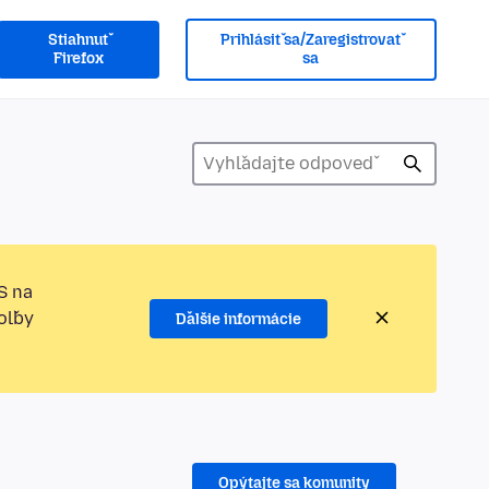
Stiahnuť
Prihlásiť sa/Zaregistrovať
Firefox
sa
S na
oľby
Ďalšie informácie
Opýtajte sa komunity