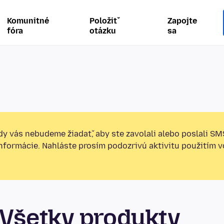
Komunitné
Položiť
Zapojte
fóra
otázku
sa
y vás nebudeme žiadať, aby ste zavolali alebo poslali SM
informácie. Nahláste prosím podozrivú aktivitu použitím v
Všetky produkty