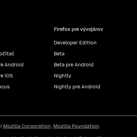
Firefox pre vývojárov
Developer Edition
počítač
Beta
re Android
Beta pre Android
re iOS
Nightly
ocus
Nightly pre Android
ti
Mozilla Corporation
,
Mozilla Foundation
.