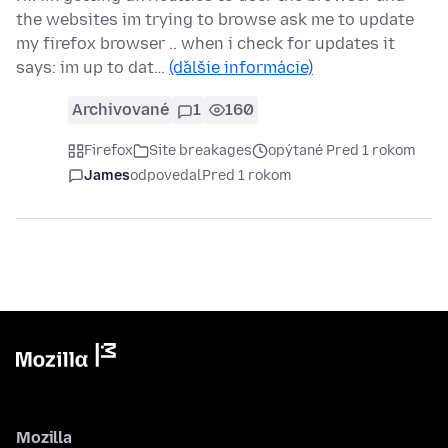
the websites im trying to browse ask me to update
my firefox browser .. when i check for updates it
says: im up to dat…
(ďalšie informácie)
Archivované
1
160
Firefox
Site breakages
opýtané Pred 1 rokom
James
odpovedal
Pred 1 rokom
Mozilla