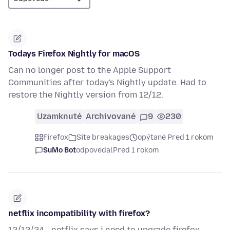
Todays Firefox Nightly for macOS
Can no longer post to the Apple Support
Communities after today's Nightly update. Had to
restore the Nightly version from 12/12.
Uzamknuté
Archivované
9
230
Firefox
Site breakages
opýtané Pred 1 rokom
SuMo Bot
odpovedal
Pred 1 rokom
netflix incompatibility with firefox?
12/12/24 - netflix says i need to upgrade firefox