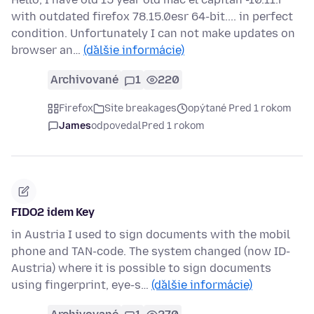
with outdated firefox 78.15.0esr 64-bit.... in perfect
condition. Unfortunately I can not make updates on
browser an…
(ďalšie informácie)
Archivované
1
220
Firefox
Site breakages
opýtané Pred 1 rokom
James
odpovedal
Pred 1 rokom
FIDO2 idem Key
in Austria I used to sign documents with the mobil
phone and TAN-code. The system changed (now ID-
Austria) where it is possible to sign documents
using fingerprint, eye-s…
(ďalšie informácie)