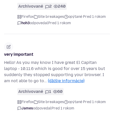
Archivované
2
240
Firefox
Site breakages
opýtané Pred 1 rokom
hoh3
odpovedal
Pred 1 rokom
very important
Hello! As you may know I have great El Capitan
laptop - 10.11.6 which is good for over 15 years but
suddenly they stopped supporting your browser. I
am not able to go to…
(ďalšie informácie)
Archivované
1
60
Firefox
Site breakages
opýtané Pred 1 rokom
James
odpovedal
Pred 1 rokom