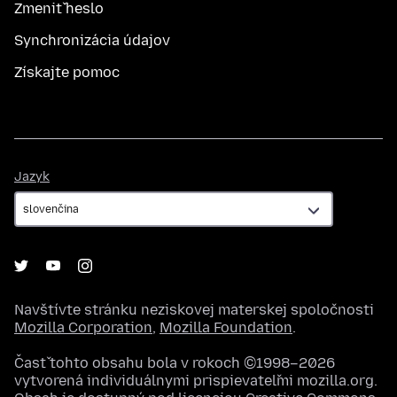
Zmeniť heslo
Synchronizácia údajov
Získajte pomoc
Jazyk
Jazyk
Navštívte stránku neziskovej materskej spoločnosti
Mozilla Corporation
,
Mozilla Foundation
.
Časť tohto obsahu bola v rokoch ©1998–2026
vytvorená individuálnymi prispievateľmi mozilla.org.