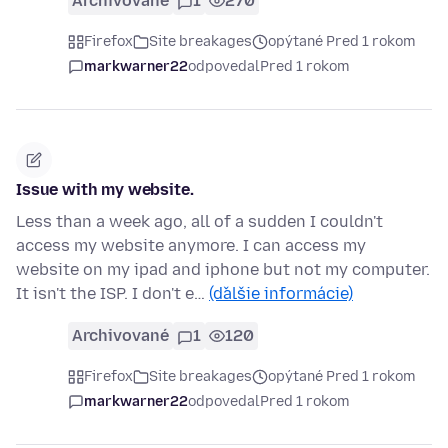
Archivované
1
270
Firefox
Site breakages
opýtané Pred 1 rokom
markwarner22
odpovedal
Pred 1 rokom
Issue with my website.
Less than a week ago, all of a sudden I couldn't
access my website anymore. I can access my
website on my ipad and iphone but not my computer.
It isn't the ISP. I don't e…
(ďalšie informácie)
Archivované
1
120
Firefox
Site breakages
opýtané Pred 1 rokom
markwarner22
odpovedal
Pred 1 rokom