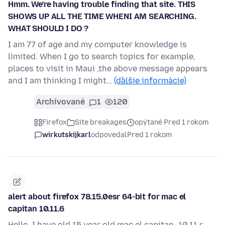
Hmm. We're having trouble finding that site. THIS
SHOWS UP ALL THE TIME WHENI AM SEARCHING.
WHAT SHOULD I DO ?
I am 77 of age and my computer knowledge is
limited. When I go to search topics for example,
places to visit in Maui ,the above message appears
and I am thinking I might…
(ďalšie informácie)
Archivované
1
120
Firefox
Site breakages
opýtané Pred 1 rokom
wirkutskijkarl
odpovedal
Pred 1 rokom
alert about firefox 78.15.0esr 64-bit for mac el
capitan 10.11.6
Hello, I have old 15 year old mac el capitan -10.11.r