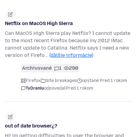
Netflix on MacOS High Sierra
Can MacOS High Sierra play Netflix? I cannot update
to the most recent Firefox because my 2012 iMac
cannot update to Catalina. Netflix says I need a new
version of Firefo…
(ďalšie informácie)
Archivované
1
290
Firefox
Site breakages
opýtané Pred 1 rokom
TyDraniu
odpovedal
Pred 1 rokom
out of date browser¿?
Hi! im getting difficulties to user the browser and