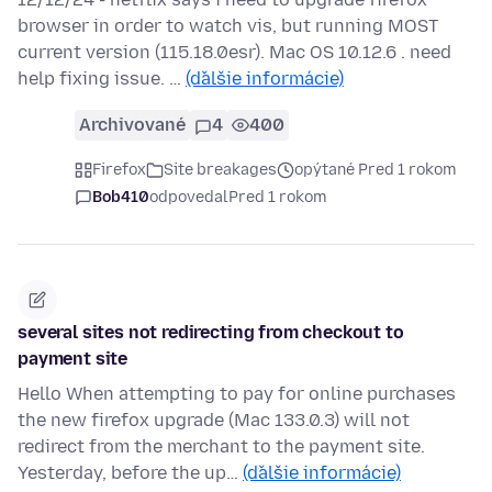
browser in order to watch vis, but running MOST
current version (115.18.0esr). Mac OS 10.12.6 . need
help fixing issue. …
(ďalšie informácie)
Archivované
4
400
Firefox
Site breakages
opýtané Pred 1 rokom
Bob410
odpovedal
Pred 1 rokom
several sites not redirecting from checkout to
payment site
Hello When attempting to pay for online purchases
the new firefox upgrade (Mac 133.0.3) will not
redirect from the merchant to the payment site.
Yesterday, before the up…
(ďalšie informácie)