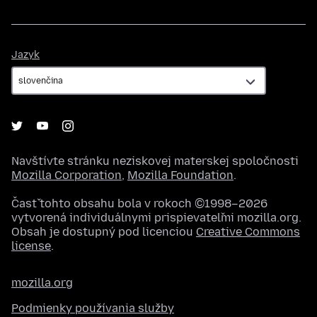
Jazyk
Jazyk
Navštívte stránku neziskovej materskej spoločnosti
Mozilla Corporation
,
Mozilla Foundation
.
Časť tohto obsahu bola v rokoch ©1998–2026
vytvorená individuálnymi prispievateľmi mozilla.org.
Obsah je dostupný pod licenciou
Creative Commons
license
.
mozilla.org
Podmienky používania služby