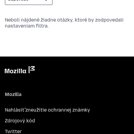
Neboli nájdené žiadne otázky, ktoré by zodpovedali
nastaveniam filtra.
Mozilla
Nahlásiť zneužitie ochrannej známky
Zdrojový kód
Twitter