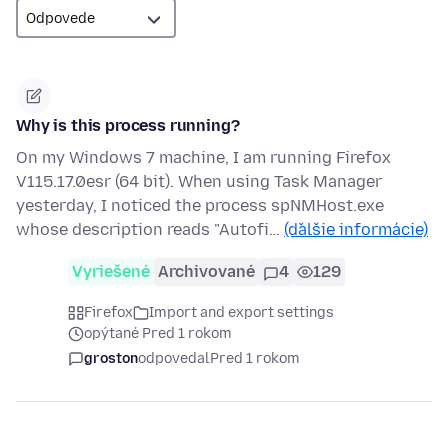
Why is this process running?
On my Windows 7 machine, I am running Firefox
V115.17.0esr (64 bit). When using Task Manager
yesterday, I noticed the process spNMHost.exe
whose description reads "Autofi…
(ďalšie informácie)
Vyriešené
Archivované
4
129
Firefox
Import and export settings
opýtané Pred 1 rokom
groston
odpovedal
Pred 1 rokom