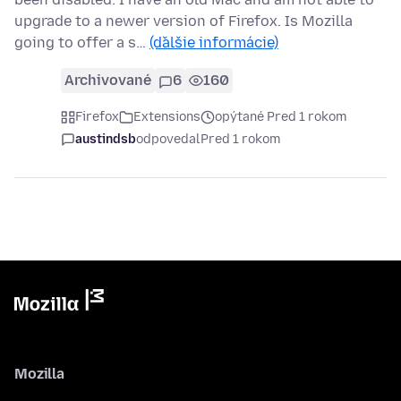
upgrade to a newer version of Firefox. Is Mozilla
going to offer a s…
(ďalšie informácie)
Archivované
6
160
Firefox
Extensions
opýtané Pred 1 rokom
austindsb
odpovedal
Pred 1 rokom
Mozilla