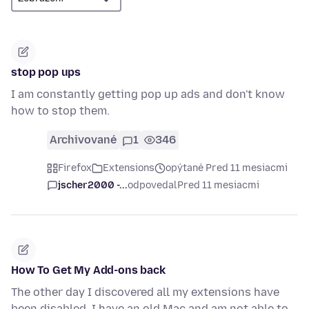
stop pop ups
I am constantly getting pop up ads and don't know
how to stop them.
Archivované
1
346
Firefox
Extensions
opýtané Pred 11 mesiacmi
jscher2000 -...
odpovedal
Pred 11 mesiacmi
How To Get My Add-ons back
The other day I discovered all my extensions have
been disabled. I have an old Mac and am not able to