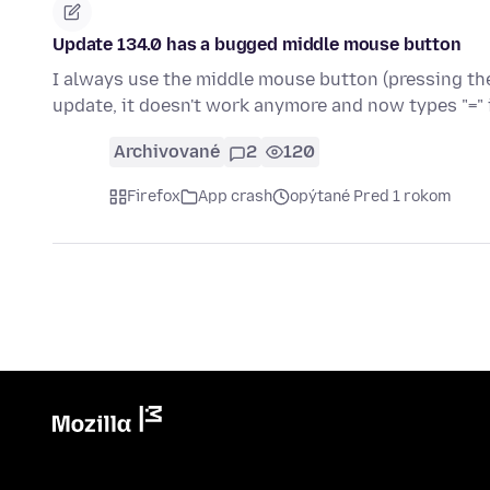
Update 134.0 has a bugged middle mouse button
I always use the middle mouse button (pressing the
update, it doesn't work anymore and now types "=" 
Archivované
2
120
Firefox
App crash
opýtané Pred 1 rokom