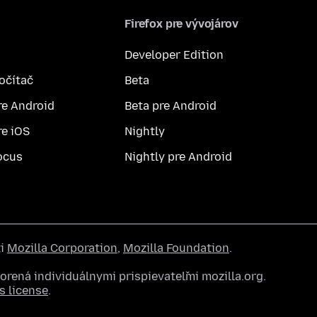
Firefox pre vývojárov
Developer Edition
počítač
Beta
re Android
Beta pre Android
re iOS
Nightly
ocus
Nightly pre Android
ti
Mozilla Corporation
,
Mozilla Foundation
.
rená individuálnymi prispievateľmi mozilla.org.
 license
.