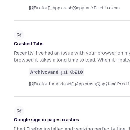
Firefox
App crash
opýtané Pred 1 rokom
Crashed Tabs
Recently, I've had an issue with your browser on 
browser, it takes a long time to load. When it fina
Archivované
1
210
Firefox for Android
App crash
opýtané Pred 
Google sign in pages crashes
I had Firefox installed and working perfectly fine 