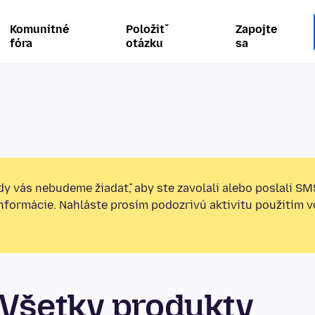
Komunitné
Položiť
Zapojte
fóra
otázku
sa
y vás nebudeme žiadať, aby ste zavolali alebo poslali SM
informácie. Nahláste prosím podozrivú aktivitu použitím v
Všetky produkty