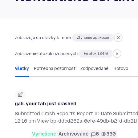
Zobrazujú sa otázky k téme:
Zlyhanie aplikácie
Zobrazenie otázok označených:
Firefox 134.0
Všetky
Potrebná pozornosť
Zodpovedané
Hotovo
gah. your tab just crashed
Submitted Crash Reports Report ID Date Submitt
12:16 pm View bp-ddcd262a-6efe-49db-b2fd-db2
Vyriešené
Archivované
6
350