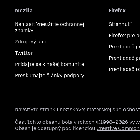
Mozilla
Firefox
Nahlásiť zneužitie ochrannej
Stiahnuť
známky
Firefox pre 
Zdrojový kód
Prehliadač p
Twitter
Prehliadač p
Pridajte sa k našej komunite
Prehliadač F
Preskúmajte články podpory
Navštívte stránku neziskovej materskej spoločnos
Časť tohto obsahu bola v rokoch ©1998–2026 vytvo
Obsah je dostupný pod licenciou
Creative Commons