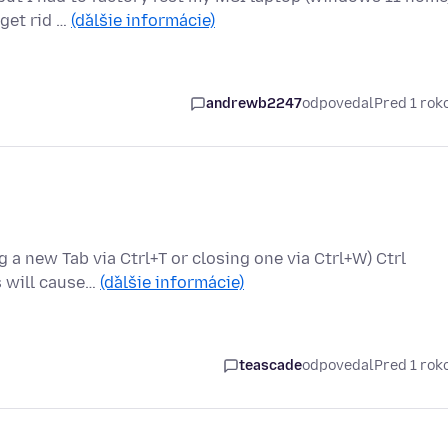
 get rid …
(ďalšie informácie)
andrewb2247
odpovedal
Pred 1 ro
g a new Tab via Ctrl+T or closing one via Ctrl+W) Ctrl
s will cause…
(ďalšie informácie)
teascade
odpovedal
Pred 1 ro