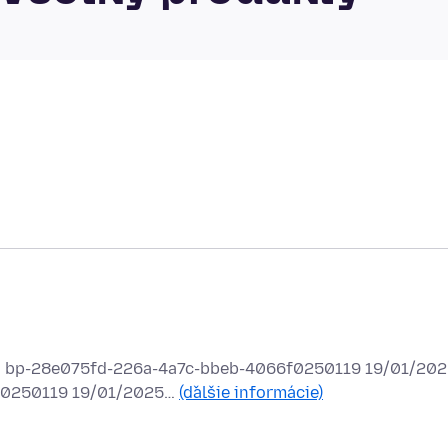
ed bp-28e075fd-226a-4a7c-bbeb-4066f0250119 19/01/202
1f0250119 19/01/2025…
(ďalšie informácie)