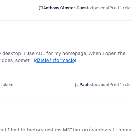
Anthony Gloster-Guest
odpovedal
Pred 1 ro
my desktop. I use AOL for my homepage. When I open the
lly does, somet…
(ďalšie informácie)
1 rokom
Paul
odpovedal
Pred 1 ro
, but I had to factory rest my MSI laptop (windows 11 home