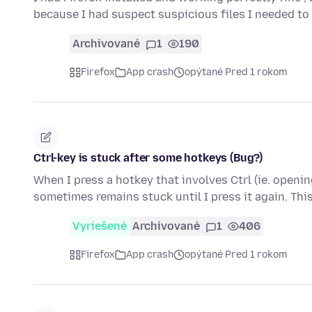
because I had suspect suspicious files I needed to
Archivované
1
190
Firefox
App crash
opýtané Pred 1 rokom
Ctrl-key is stuck after some hotkeys (Bug?)
When I press a hotkey that involves Ctrl (ie. openin
sometimes remains stuck until I press it again. Thi
Vyriešené
Archivované
1
406
Firefox
App crash
opýtané Pred 1 rokom