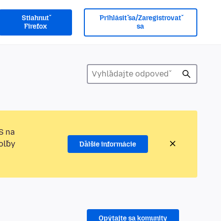
Stiahnuť
Prihlásiť sa/Zaregistrovať
Firefox
sa
S na
oľby
Ďalšie informácie
Opýtajte sa komunity