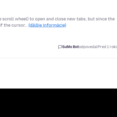
 scroll wheel) to open and close new tabs, but since the
if the cursor…
(ďalšie informácie)
SuMo Bot
odpovedal
Pred 1 ro