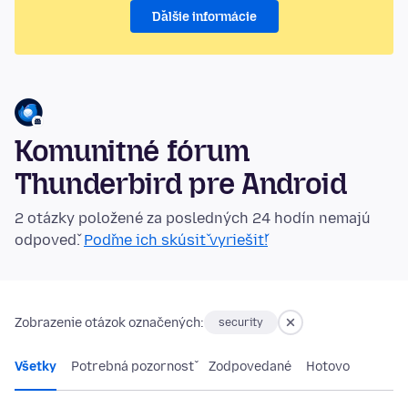
Ďalšie informácie
Komunitné fórum
Thunderbird pre Android
2 otázky položené za posledných 24 hodín nemajú
odpoveď.
Poďme ich skúsiť vyriešiť!
Zobrazenie otázok označených:
security
Všetky
Potrebná pozornosť
Zodpovedané
Hotovo