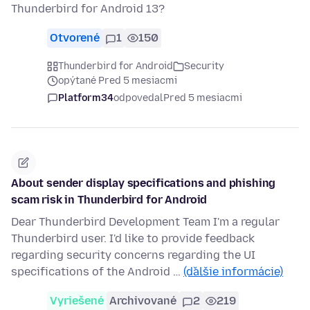
Thunderbird for Android 13?
Otvorené
1
150
Thunderbird for Android
Security
opýtané Pred 5 mesiacmi
Platform34
odpovedal
Pred 5 mesiacmi
About sender display specifications and phishing
scam risk in Thunderbird for Android
Dear Thunderbird Development Team I'm a regular
Thunderbird user. I'd like to provide feedback
regarding security concerns regarding the UI
specifications of the Android …
(ďalšie informácie)
Vyriešené
Archivované
2
219