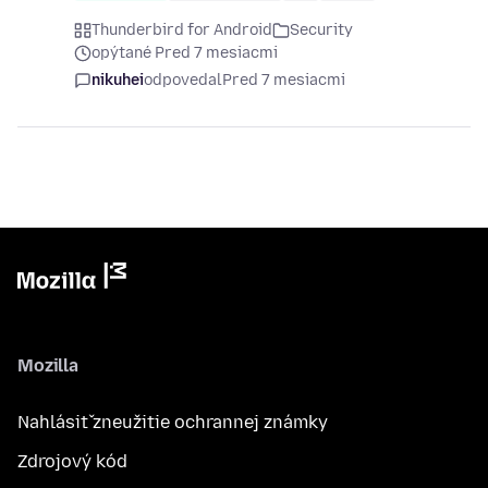
Thunderbird for Android
Security
opýtané Pred 7 mesiacmi
nikuhei
odpovedal
Pred 7 mesiacmi
Mozilla
Nahlásiť zneužitie ochrannej známky
Zdrojový kód