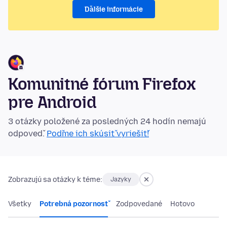
Ďalšie informácie
Komunitné fórum Firefox
pre Android
3 otázky položené za posledných 24 hodín nemajú
odpoveď.
Poďme ich skúsiť vyriešiť!
Zobrazujú sa otázky k téme:
Jazyky
Všetky
Potrebná pozornosť
Zodpovedané
Hotovo