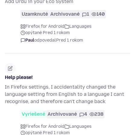
Add Urdu in your Eco System
Uzamknuté
Archivované
1
140
Firefox for Android
Languages
opýtané Pred 1 rokom
Paul
odpovedal
Pred 1 rokom
Help please!
In Firefox settings, I accidentality changed the
language setting from English to a language I cant
recognise, and therefore can't change back
Vyriešené
Archivované
4
238
Firefox for Android
Languages
opýtané Pred 1 rokom