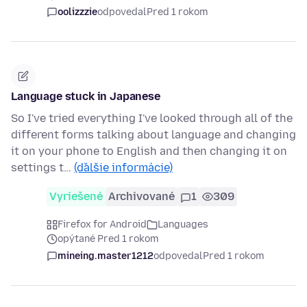
oolizzzie
odpovedal
Pred 1 rokom
Language stuck in Japanese
So I've tried everything I've looked through all of the
different forms talking about language and changing
it on your phone to English and then changing it on
settings t…
(ďalšie informácie)
Vyriešené
Archivované
1
309
Firefox for Android
Languages
opýtané Pred 1 rokom
mineing.master1212
odpovedal
Pred 1 rokom