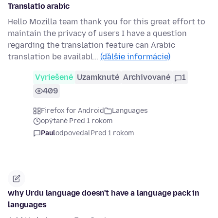
Translatio arabic
Hello Mozilla team thank you for this great effort to
maintain the privacy of users I have a question
regarding the translation feature can Arabic
translation be availabl…
(ďalšie informácie)
Vyriešené
Uzamknuté
Archivované
1
409
Firefox for Android
Languages
opýtané Pred 1 rokom
Paul
odpovedal
Pred 1 rokom
why Urdu language doesn't have a language pack in
languages