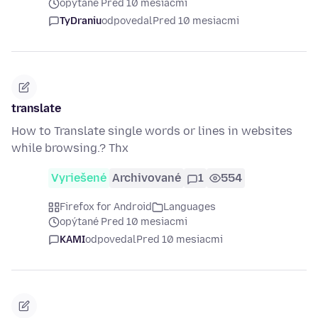
opýtané Pred 10 mesiacmi
TyDraniu
odpovedal
Pred 10 mesiacmi
translate
How to Translate single words or lines in websites
while browsing.? Thx
Vyriešené
Archivované
1
554
Firefox for Android
Languages
opýtané Pred 10 mesiacmi
KAMI
odpovedal
Pred 10 mesiacmi