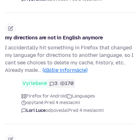
my directions are not in English anymore
I accidentally hit something in Firefox that changed
my language for directions to another language, so I
cant see choices to delete my cache, history, etc..
Already made…
(ďalšie informácie)
Vyriešené
3
170
Firefox for Android
Languages
opýtané Pred 4 mesiacmi
Lori Luce
odpovedal
Pred 4 mesiacmi