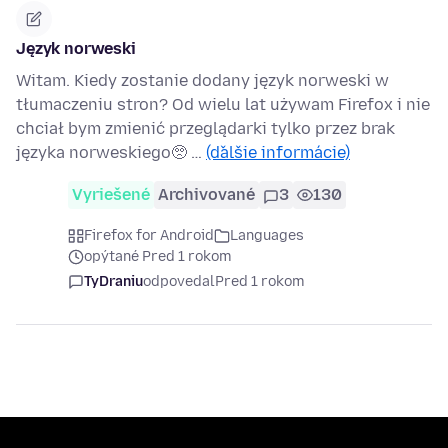
Język norweski
Witam. Kiedy zostanie dodany język norweski w
tłumaczeniu stron? Od wielu lat używam Firefox i nie
chciał bym zmienić przeglądarki tylko przez brak
języka norweskiego🥺 …
(ďalšie informácie)
Vyriešené
Archivované
3
130
Firefox for Android
Languages
opýtané Pred 1 rokom
TyDraniu
odpovedal
Pred 1 rokom