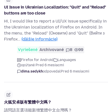
UI Issue in Ukrainian Localization: "Quit" and "Reload"
buttons are too close
Hi, I would like to report a UI/UX issue specifically in
the Ukrainian localization of Firefox on Android. In
the menu, the "Reload" (Оновити) and "Quit" (Вийти з
Firefox…
(ďalšie informácie)
Vyriešené
Archivované
8
99
Firefox for Android
Languages
opýtané Pred 6 mesiacmi
dima.sedykh
odpovedal
Pred 6 mesiacmi
火狐安卓版有繁體中文嗎？
請問語言選項能新增繁體中文台灣嗎？