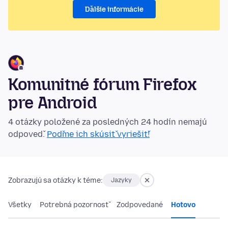
Ďalšie informácie
Komunitné fórum Firefox
pre Android
4 otázky položené za posledných 24 hodín nemajú
odpoveď.
Poďme ich skúsiť vyriešiť!
Zobrazujú sa otázky k téme:
Jazyky
Všetky
Potrebná pozornosť
Zodpovedané
Hotovo