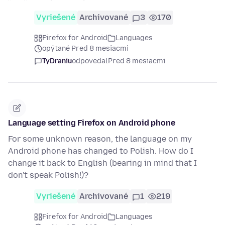
Vyriešené
Archivované
3
170
Firefox for Android
Languages
opýtané Pred 8 mesiacmi
TyDraniu
odpovedal
Pred 8 mesiacmi
Language setting Firefox on Android phone
For some unknown reason, the language on my
Android phone has changed to Polish. How do I
change it back to English (bearing in mind that I
don't speak Polish!)?
Vyriešené
Archivované
1
219
Firefox for Android
Languages