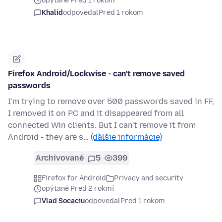
opýtané Pred 1 rokom
Khalid
odpovedal
Pred 1 rokom
Firefox Android/Lockwise - can't remove saved
passwords
I'm trying to remove over 500 passwords saved in FF,
I removed it on PC and it disappeared from all
connected Win clients. But I can't remove it from
Android - they are s…
(ďalšie informácie)
Archivované
5
399
Firefox for Android
Privacy and security
opýtané Pred 2 rokmi
Vlad Socaciu
odpovedal
Pred 1 rokom