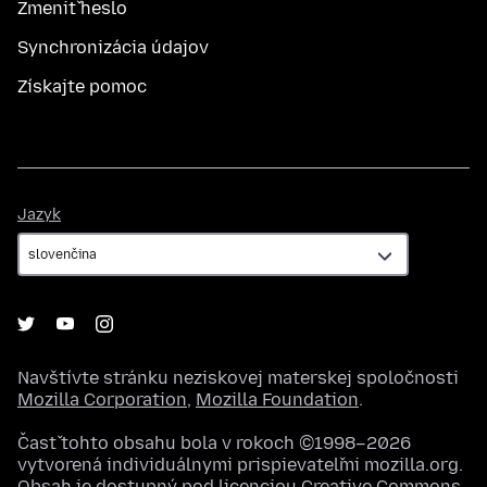
Zmeniť heslo
Synchronizácia údajov
Získajte pomoc
Jazyk
Jazyk
Navštívte stránku neziskovej materskej spoločnosti
Mozilla Corporation
,
Mozilla Foundation
.
Časť tohto obsahu bola v rokoch ©1998–2026
vytvorená individuálnymi prispievateľmi mozilla.org.
Obsah je dostupný pod licenciou
Creative Commons