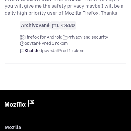
you will give me the safety privacy maybe I will be a
daily high priority user of Mozilla Firefox. Thanks
Archivované
1
280
Firefox for Android
Privacy and security
opýtané Pred 1 rokom
Khalid
odpovedal
Pred 1 rokom
Mozilla