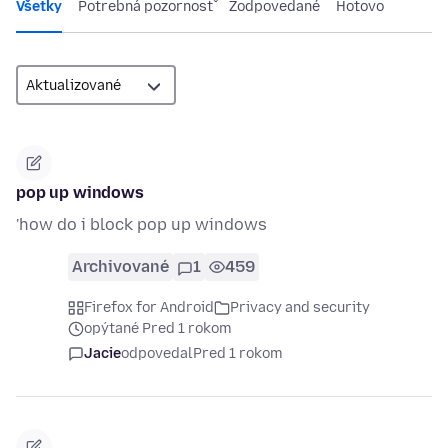
Všetky
Potrebná pozornosť
Zodpovedané
Hotovo
pop up windows
'how do i block pop up windows
Archivované
1
459
Firefox for Android
Privacy and security
opýtané Pred 1 rokom
Jacie
odpovedal
Pred 1 rokom