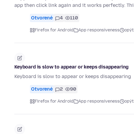
app then click link again and it works perfectly. Th
Otvorené
4
110
Firefox for Android
App responsiveness
opýt
Keyboard is slow to appear or keeps disappearing
Keyboard is slow to appear or keeps disappearing
Otvorené
2
90
Firefox for Android
App responsiveness
opýt