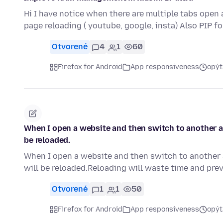
Hi I have notice when there are multiple tabs open
page reloading ( youtube, google, insta) Also PIP f
Otvorené
4
1
60
Firefox for Android
App responsiveness
opýt
When I open a website and then switch to another ap
be reloaded.
When I open a website and then switch to another a
will be reloaded.Reloading will waste time and pre
Otvorené
1
1
50
Firefox for Android
App responsiveness
opýt