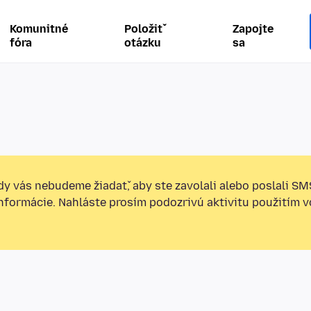
Komunitné
Položiť
Zapojte
fóra
otázku
sa
y vás nebudeme žiadať, aby ste zavolali alebo poslali SM
informácie. Nahláste prosím podozrivú aktivitu použitím v