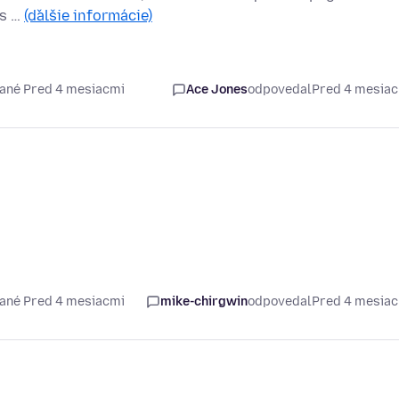
is …
(ďalšie informácie)
ané Pred 4 mesiacmi
Ace Jones
odpovedal
Pred 4 mesia
ané Pred 4 mesiacmi
mike-chirgwin
odpovedal
Pred 4 mesia