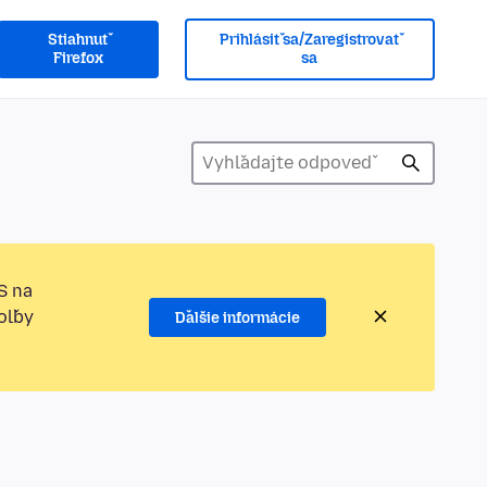
Stiahnuť
Prihlásiť sa/Zaregistrovať
Firefox
sa
S na
oľby
Ďalšie informácie