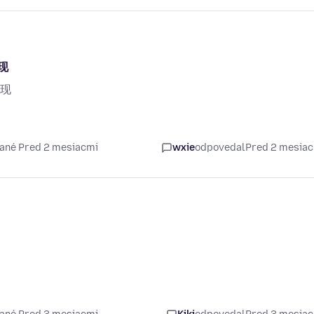
现
现
ané Pred 2 mesiacmi
wxie
odpovedal
Pred 2 mesia