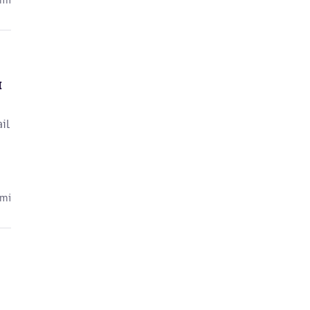
cmi
I
il
cmi