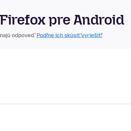
Firefox pre Android
emajú odpoveď.
Poďme ich skúsiť vyriešiť!