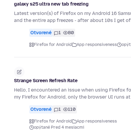
galaxy s25 ultra new tab freezing
Latest version(s) of Firefox on my Android 16 Sams
and the entire app freezes - after about 10s I get o
Otvorené
1
80
Firefox for Android
App responsiveness
opýt
Strange Screen Refresh Rate
Hello, I encountered an issue when using Firefox fo
my Firefox for Android, only the browser UI runs 
Otvorené
1
110
Firefox for Android
App responsiveness
opýtané Pred 4 mesiacmi