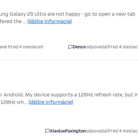
ung Galaxy 25 Ultra are not happy - go to open a new tab
ffered the …
(ďalšie informácie)
ané Pred 4 mesiacmi
Denys
odpovedal
Pred 4 mesia
r Android. My device supports a 120Hz refresh rate, but i
at 120Hz wh…
(ďalšie informácie)
XiaoluoFoxington
odpovedal
Pred 4 mesia