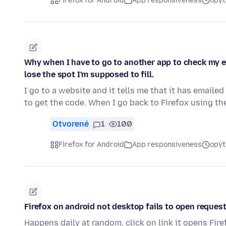
Firefox for Android
App responsiveness
opýt
Why when I have to go to another app to check my em
lose the spot I'm supposed to fill.
I go to a website and it tells me that it has emaile
to get the code. When I go back to Firefox using th
Otvorené
1
100
Firefox for Android
App responsiveness
opýt
Firefox on android not desktop fails to open reques
Happens daily at random, click on link it opens Firef