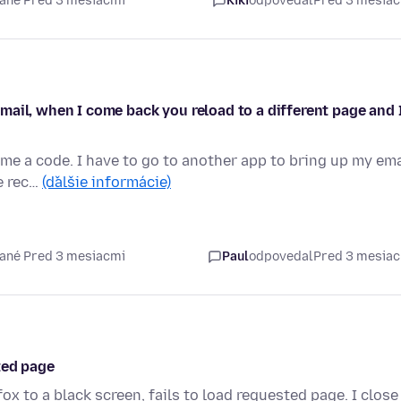
ané Pred 3 mesiacmi
Kiki
odpovedal
Pred 3 mesia
ail, when I come back you reload to a different page and 
d me a code. I have to go to another app to bring up my ema
e rec…
(ďalšie informácie)
ané Pred 3 mesiacmi
Paul
odpovedal
Pred 3 mesia
ted page
ox to a black screen, fails to load requested page. I close