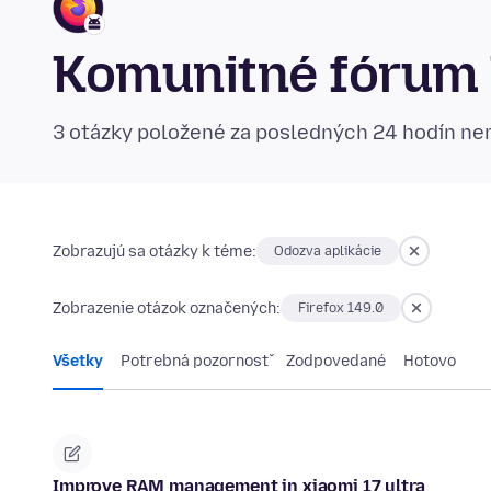
Komunitné fórum 
3 otázky položené za posledných 24 hodín n
Zobrazujú sa otázky k téme:
Odozva aplikácie
Zobrazenie otázok označených:
Firefox 149.0
Všetky
Potrebná pozornosť
Zodpovedané
Hotovo
Improve RAM management in xiaomi 17 ultra