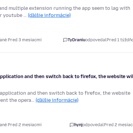
 and multiple extension running the app seem to lag with
or youtube …
(ďalšie informácie)
ané Pred 3 mesiacmi
TyDraniu
odpovedal
Pred 1 týžd
plication and then switch back to firefox, the website wil
pplication and then switch back to firefox, the website
vent the opera…
(ďalšie informácie)
ané Pred 2 mesiacmi
hynj
odpovedal
Pred 2 mesia