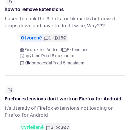
how to remove Extensions
I used to click the 3 dots for bk marks but now it
drops down and have to do it twice, Why???
Otvorené
1
180
Firefox for Android
Extensions
opýtané Pred 5 mesiacmi
Kiki
odpovedal
Pred 5 mesiacmi
Firefox extensions don't work on Firefox for Android
it's literally of Firefox extensions not loading on
Firefox for Android
Vyriešené
3
307