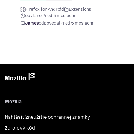
Firefox for Android
Extensions
opýtané Pred 5 mesiacmi
James
odpovedal
Pred 5 mesiacmi
Mozilla
Nahlásiť zneužitie ochrannej známky
Zdrojový kód