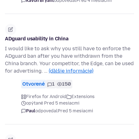
Kavon Bryant
odpovedal
Pred 4 mesiacmi
ADguard usability in China
I would like to ask why you still have to enforce the
ADguard ban after you have withdrawn from the
China branch. Your competitor, the Edge, can be used
for advertising. …
(ďalšie informácie)
Otvorené
1
150
Firefox for Android
Extensions
opýtané Pred 5 mesiacmi
Paul
odpovedal
Pred 5 mesiacmi