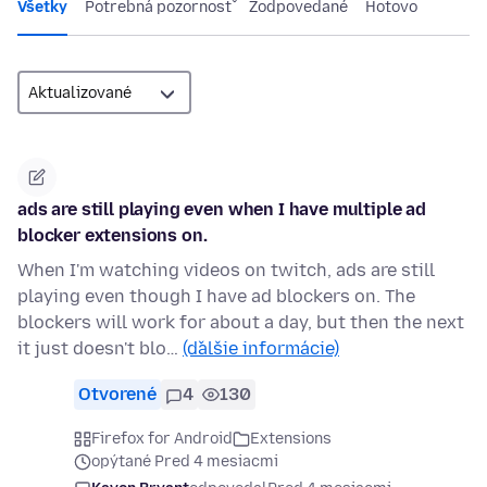
Všetky
Potrebná pozornosť
Zodpovedané
Hotovo
ads are still playing even when I have multiple ad
blocker extensions on.
When I'm watching videos on twitch, ads are still
playing even though I have ad blockers on. The
blockers will work for about a day, but then the next
it just doesn't blo…
(ďalšie informácie)
Otvorené
4
130
Firefox for Android
Extensions
opýtané Pred 4 mesiacmi