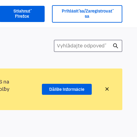
Stiahnuť
Prihlásiť sa/Zaregistrovať
Firefox
sa
S na
oľby
Ďalšie informácie