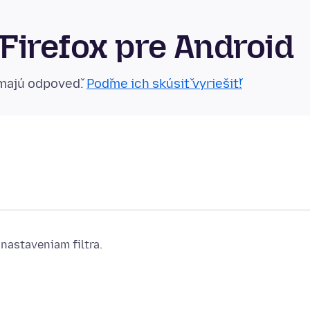
Firefox pre Android
emajú odpoveď.
Poďme ich skúsiť vyriešiť!
nastaveniam filtra.