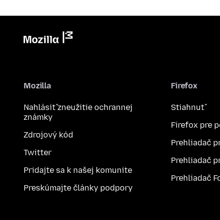
Mozilla
Firefox
Nahlásiť zneužitie ochrannej
Stiahnuť
známky
Firefox pre 
Zdrojový kód
Prehliadač p
Twitter
Prehliadač p
Pridajte sa k našej komunite
Prehliadač F
Preskúmajte články podpory