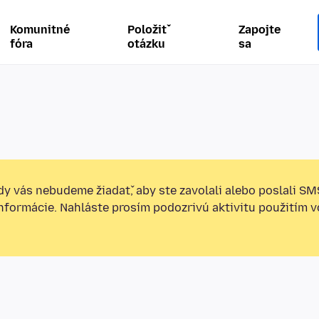
Komunitné
Položiť
Zapojte
fóra
otázku
sa
y vás nebudeme žiadať, aby ste zavolali alebo poslali SM
informácie. Nahláste prosím podozrivú aktivitu použitím v