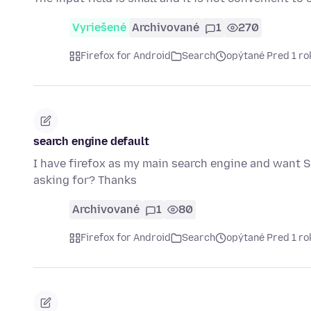
Vyriešené
Archivované
1
270
Firefox for Android
Search
opýtané Pred 1 r
search engine default
I have firefox as my main search engine and want Saf
asking for? Thanks
Archivované
1
80
Firefox for Android
Search
opýtané Pred 1 r