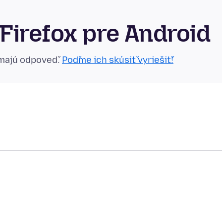
Firefox pre Android
emajú odpoveď.
Poďme ich skúsiť vyriešiť!