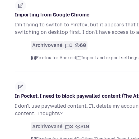
Importing from Google Chrome
I'm trying to switch to Firefox, but it appears tha
switching on desktop first. I don't have access to 
Archivované
1
60
Firefox for Android
Import and export settings
In Pocket, I need to block paywalled content (The At
I don't use paywalled content. I'll delete my accoun
content. Thoughts?
Archivované
3
219