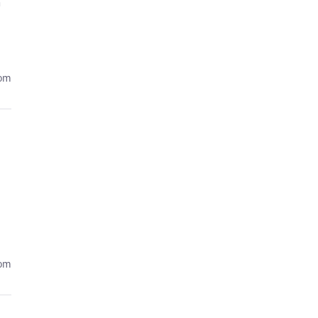
m
kom
kom