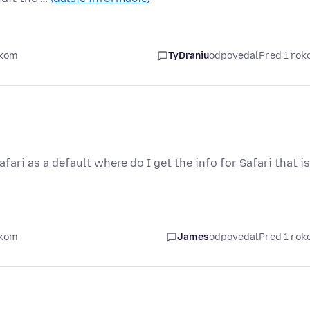
okom
TyDraniu
odpovedal
Pred 1 ro
ari as a default where do I get the info for Safari that is
okom
James
odpovedal
Pred 1 ro