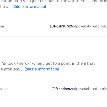
question but I was just curious to know if there is any for
the s…
(ďalšie informácie)
kom
NoahSUMO
odpovedal
Pred 1 ro
o "unlock Firefox" when I get to a point in them that
the problem, …
(ďalšie informácie)
rokom
frenches2
odpovedal
Pred 1 ro