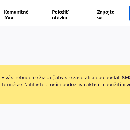
Komunitné
Položiť
Zapojte
fóra
otázku
sa
y vás nebudeme žiadať, aby ste zavolali alebo poslali SM
informácie. Nahláste prosím podozrivú aktivitu použitím v