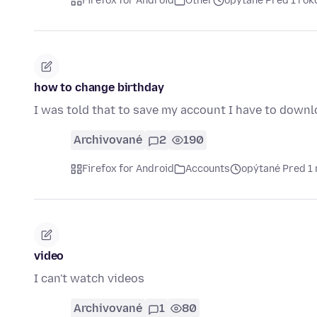
Firefox for Android
Other
opýtané Pred 1 ro
how to change birthday
I was told that to save my account I have to downl
Archivované
2
190
Firefox for Android
Accounts
opýtané Pred 1
video
I can't watch videos
Archivované
1
80