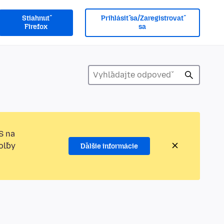
Stiahnuť
Prihlásiť sa/Zaregistrovať
Firefox
sa
S na
oľby
Ďalšie informácie