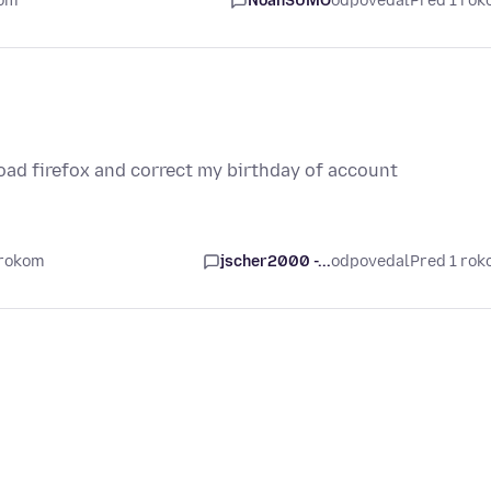
kom
NoahSUMO
odpovedal
Pred 1 ro
oad firefox and correct my birthday of account
 rokom
jscher2000 -...
odpovedal
Pred 1 ro