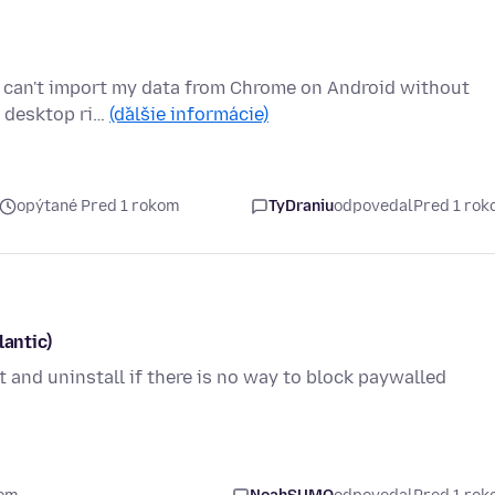
t I can't import my data from Chrome on Android without
a desktop ri…
(ďalšie informácie)
opýtané Pred 1 rokom
TyDraniu
odpovedal
Pred 1 ro
lantic)
t and uninstall if there is no way to block paywalled