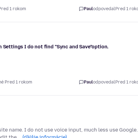
Pred 1 rokom
Paul
odpovedal
Pred 1 ro
 Settings I do not find "Sync and Save"option.
né Pred 1 rokom
Paul
odpovedal
Pred 1 ro
ite name. I do not use voice input, much less use Google.
edit the …
(ďalšie informácie)