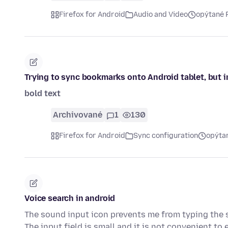
Firefox for Android
Audio and Video
opýtané 
Trying to sync bookmarks onto Android tablet, but in
bold text
Archivované
1
130
Firefox for Android
Sync configuration
opýta
Voice search in android
The sound input icon prevents me from typing the s
The input field is small and it is not convenient to 