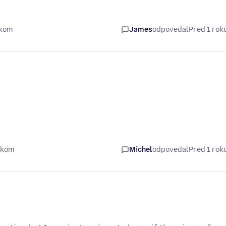
okom
James
odpovedal
Pred 1 ro
okom
Michel
odpovedal
Pred 1 ro