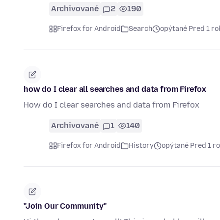
Archivované
2
190
Firefox for Android
Search
opýtané Pred 1 r
how do I clear all searches and data from Firefox
How do I clear searches and data from Firefox
Archivované
1
140
Firefox for Android
History
opýtané Pred 1 r
"Join Our Community"