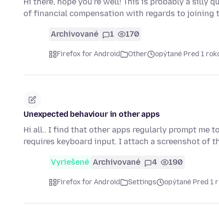
Hi there, hope you're well! This is probably a silly 
of financial compensation with regards to joining 
Archivované
1
170
Firefox for Android
Other
opýtané Pred 1 ro
Unexpected behaviour in other apps
Hi all.. I find that other apps regularly prompt me t
requires keyboard input. I attach a screenshot of 
Vyriešené
Archivované
4
190
Firefox for Android
Settings
opýtané Pred 1 