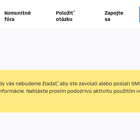
Komunitné
Položiť
Zapojte
fóra
otázku
sa
y vás nebudeme žiadať, aby ste zavolali alebo poslali SM
informácie. Nahláste prosím podozrivú aktivitu použitím v