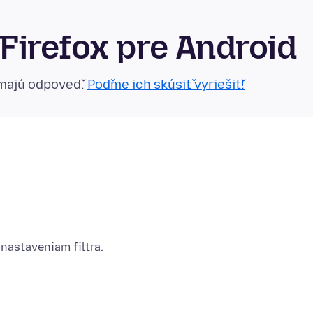
Firefox pre Android
emajú odpoveď.
Poďme ich skúsiť vyriešiť!
nastaveniam filtra.