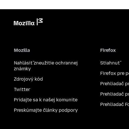
Mozilla
Firefox
Nahlásiť zneužitie ochrannej
Stiahnuť
známky
Firefox pre 
Zdrojový kód
Prehliadač p
Twitter
Prehliadač p
Pridajte sa k našej komunite
Prehliadač F
Preskúmajte články podpory