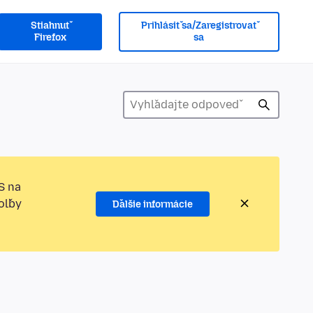
Stiahnuť
Prihlásiť sa/Zaregistrovať
Firefox
sa
S na
oľby
Ďalšie informácie