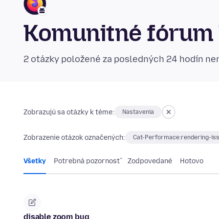
Komunitné fórum 
2 otázky položené za posledných 24 hodín n
Zobrazujú sa otázky k téme:
Nastavenia
Zobrazenie otázok označených:
Cat-Performace:rendering-is
Všetky
Potrebná pozornosť
Zodpovedané
Hotovo
disable zoom bug