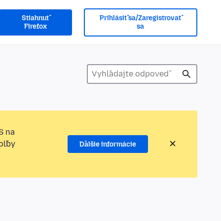
Stiahnuť
Prihlásiť sa/Zaregistrovať
Firefox
sa
S na
oľby
Ďalšie informácie