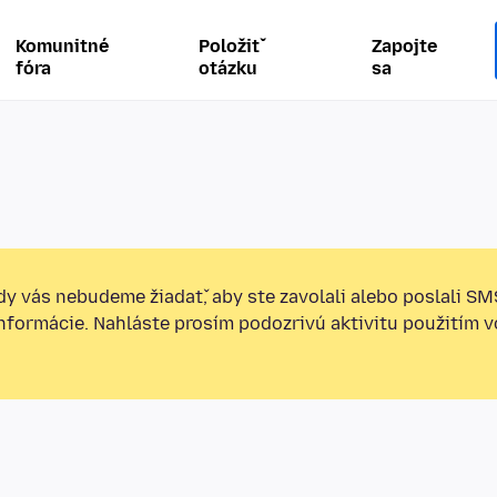
Komunitné
Položiť
Zapojte
fóra
otázku
sa
y vás nebudeme žiadať, aby ste zavolali alebo poslali SM
informácie. Nahláste prosím podozrivú aktivitu použitím v