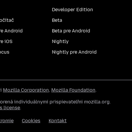
Developer Edition
počítač
Beta
re Android
Beta pre Android
re iOS
Nightly
ocus
Nightly pre Android
ti
Mozilla Corporation
,
Mozilla Foundation
.
rená individuálnymi prispievateľmi mozilla.org.
 license
.
kromie
Cookies
Kontakt