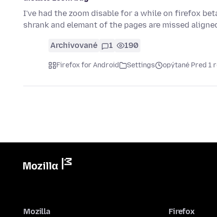
I've had the zoom disable for a while on firefox b
shrank and elemant of the pages are missed aligned
Archivované
1
190
Firefox for Android
Settings
opýtané Pred 1 
Mozilla
Firefox