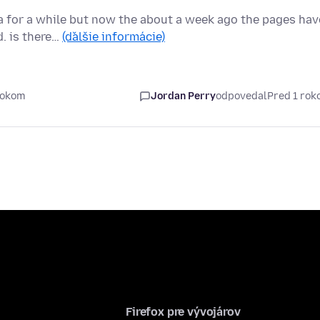
eta for a while but now the about a week ago the pages hav
. is there…
(ďalšie informácie)
rokom
Jordan Perry
odpovedal
Pred 1 ro
Firefox pre vývojárov