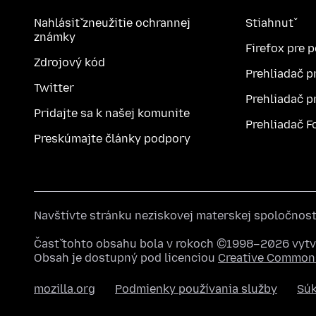
Nahlásiť zneužitie ochrannej
Stiahnuť
známky
Firefox pre 
Zdrojový kód
Prehliadač p
Twitter
Prehliadač p
Pridajte sa k našej komunite
Prehliadač F
Preskúmajte články podpory
Navštívte stránku neziskovej materskej spoločnos
Časť tohto obsahu bola v rokoch ©1998–2026 vytvo
Obsah je dostupný pod licenciou
Creative Commons
mozilla.org
Podmienky používania služby
Sú