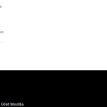
e
kom
Účet Mozilla