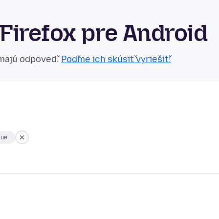
Firefox pre Android
emajú odpoveď.
Poďme ich skúsiť vyriešiť!
sue