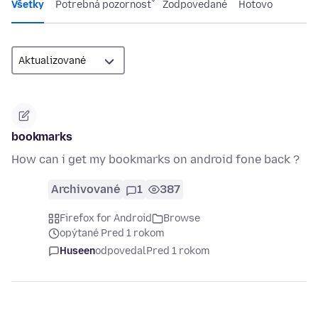
Všetky
Potrebná pozornosť
Zodpovedané
Hotovo
bookmarks
How can i get my bookmarks on android fone back ?
Archivované
1
387
Firefox for Android
Browse
opýtané Pred 1 rokom
Huseen
odpovedal
Pred 1 rokom