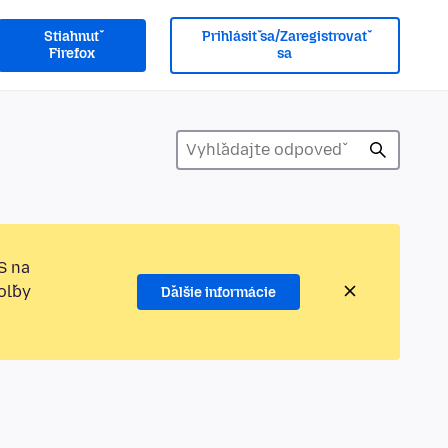
Stiahnuť
Prihlásiť sa/Zaregistrovať
Firefox
sa
S na
oľby
Ďalšie informácie