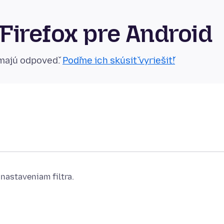
Firefox pre Android
emajú odpoveď.
Poďme ich skúsiť vyriešiť!
nastaveniam filtra.