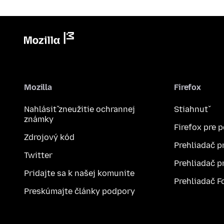
Mozilla
Firefox
Nahlásiť zneužitie ochrannej
Stiahnuť
známky
Firefox pre 
Zdrojový kód
Prehliadač p
Twitter
Prehliadač p
Pridajte sa k našej komunite
Prehliadač F
Preskúmajte články podpory