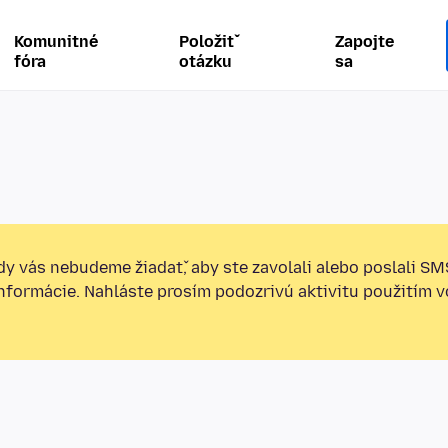
Komunitné
Položiť
Zapojte
fóra
otázku
sa
y vás nebudeme žiadať, aby ste zavolali alebo poslali SM
informácie. Nahláste prosím podozrivú aktivitu použitím v