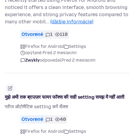
I recently started using Firefox for Android and
noticed it offers a clean interface, smooth browsing
experience, and strong privacy features compared to
many other mobil…
(ďalšie informácie)
Otvorené
1
118
Firefox for Android
Settings
opýtané Pred 2 mesiacmi
Zwykły
odpovedal
Pred 2 mesiacmi
मुझे अभी तक ब्राउज़र फायर फॉक्स की सही setting समझ में नहीं आती
प्लीज ऑटोमैटिक setting करें थैंक्स
Otvorené
1
40
Firefox for Android
Settings