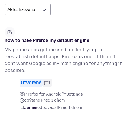
how to nake Firefox my default engine
My phone apps got messed up. Im trying to
reestablish default apps. Firefox is one of them. I
dont want Google as my main engine for anything if
possible.
Otvorené
1
Firefox for Android
Settings
opýtané Pred 1 dňom
James
odpovedal
Pred 1 dňom