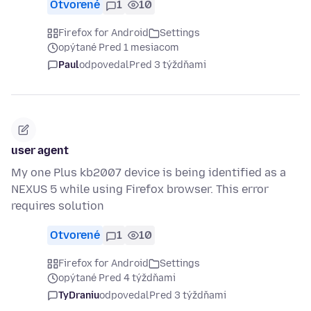
Otvorené
1
10
Firefox for Android
Settings
opýtané Pred 1 mesiacom
Paul
odpovedal
Pred 3 týždňami
user agent
My one Plus kb2007 device is being identified as a
NEXUS 5 while using Firefox browser. This error
requires solution
Otvorené
1
10
Firefox for Android
Settings
opýtané Pred 4 týždňami
TyDraniu
odpovedal
Pred 3 týždňami