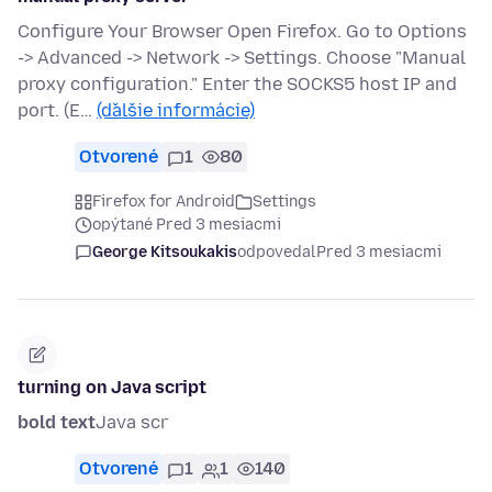
Configure Your Browser Open Firefox. Go to Options
-> Advanced -> Network -> Settings. Choose "Manual
proxy configuration." Enter the SOCKS5 host IP and
port. (E…
(ďalšie informácie)
Otvorené
1
80
Firefox for Android
Settings
opýtané Pred 3 mesiacmi
George Kitsoukakis
odpovedal
Pred 3 mesiacmi
turning on Java script
bold text
Java scr
Otvorené
1
1
140