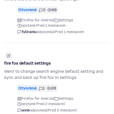
Otvorené
3
60
Firefox for Android
Settings
opýtané Pred 1 mesiacom
TyDraniu
odpovedal
Pred 1 mesiacom
fire fox default settings
Went to change search engine default setting and
sync and back up fire fox in settings
Otvorené
1
20
Firefox for Android
Settings
opýtané Pred 2 mesiacmi
wxie
odpovedal
Pred 2 mesiacmi