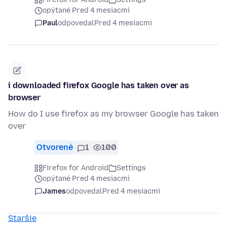
opýtané Pred 4 mesiacmi
Paul
odpovedal
Pred 4 mesiacmi
i downloaded firefox Google has taken over as
browser
How do I use firefox as my browser Google has taken
over
Otvorené
1
100
Firefox for Android
Settings
opýtané Pred 4 mesiacmi
James
odpovedal
Pred 4 mesiacmi
Staršie