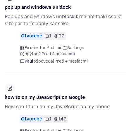
pop up and windows unblock
Pop ups and windows unblock Krna hai taaki sso ki
site par form apply kar sake
Otvorené
1
90
Firefox for Android
Settings
opýtané Pred 4 mesiacmi
Paul
odpovedal
Pred 4 mesiacmi
how to on my JavaScript on Google
How can I turn on my JavaScript on my phone
Otvorené
1
140
Firefox for Android
Settings