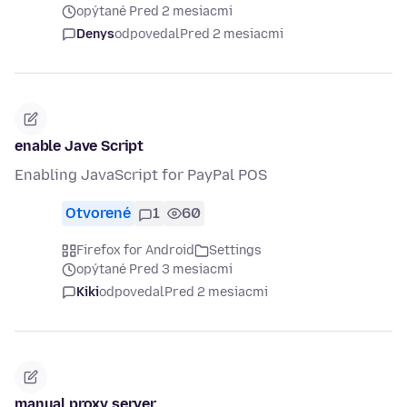
opýtané Pred 2 mesiacmi
Denys
odpovedal
Pred 2 mesiacmi
enable Jave Script
Enabling JavaScript for PayPal POS
Otvorené
1
60
Firefox for Android
Settings
opýtané Pred 3 mesiacmi
Kiki
odpovedal
Pred 2 mesiacmi
manual proxy server