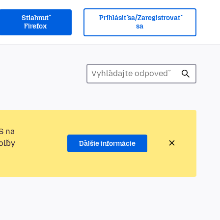
Stiahnuť
Prihlásiť sa/Zaregistrovať
Firefox
sa
S na
oľby
Ďalšie informácie