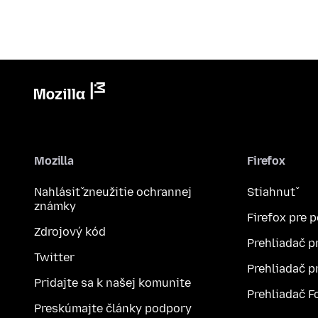
Mozilla
Firefox
Nahlásiť zneužitie ochrannej
Stiahnuť
známky
Firefox pre 
Zdrojový kód
Prehliadač p
Twitter
Prehliadač p
Pridajte sa k našej komunite
Prehliadač F
Preskúmajte články podpory