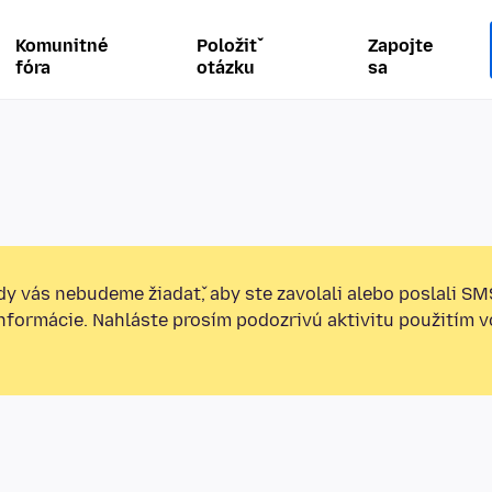
Komunitné
Položiť
Zapojte
fóra
otázku
sa
y vás nebudeme žiadať, aby ste zavolali alebo poslali SM
informácie. Nahláste prosím podozrivú aktivitu použitím v