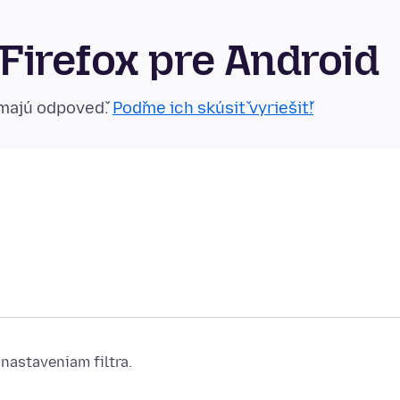
Firefox pre Android
emajú odpoveď.
Poďme ich skúsiť vyriešiť!
nastaveniam filtra.