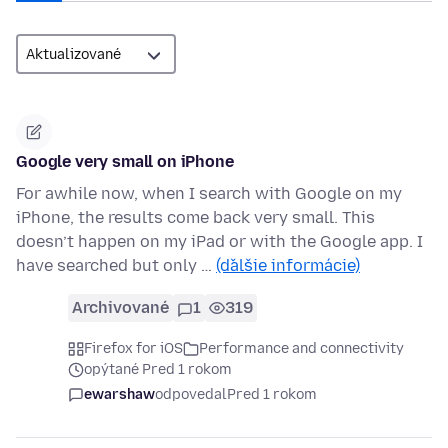
Google very small on iPhone
For awhile now, when I search with Google on my
iPhone, the results come back very small. This
doesn’t happen on my iPad or with the Google app. I
have searched but only …
(ďalšie informácie)
Archivované
1
319
Firefox for iOS
Performance and connectivity
opýtané Pred 1 rokom
ewarshaw
odpovedal
Pred 1 rokom