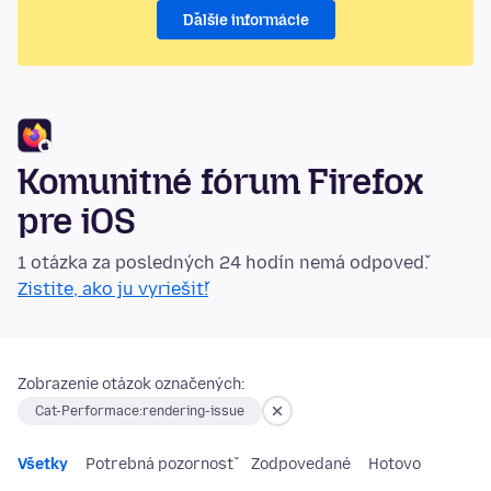
Ďalšie informácie
Komunitné fórum Firefox
pre iOS
1 otázka za posledných 24 hodín nemá odpoveď.
Zistite, ako ju vyriešiť!
Zobrazenie otázok označených:
Cat-Performace:rendering-issue
Všetky
Potrebná pozornosť
Zodpovedané
Hotovo