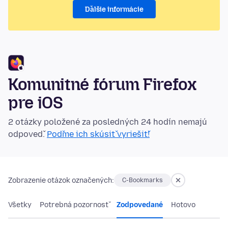
Ďalšie informácie
Komunitné fórum Firefox
pre iOS
2 otázky položené za posledných 24 hodín nemajú
odpoveď.
Poďme ich skúsiť vyriešiť!
Zobrazenie otázok označených:
C-Bookmarks
Všetky
Potrebná pozornosť
Zodpovedané
Hotovo