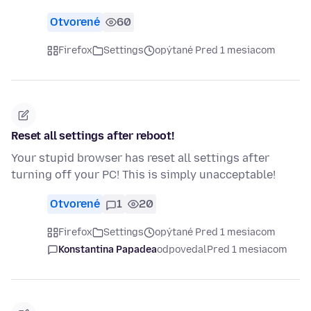
Otvorené
60
Firefox
Settings
opýtané Pred 1 mesiacom
Reset all settings after reboot!
Your stupid browser has reset all settings after
turning off your PC! This is simply unacceptable!
Otvorené
1
20
Firefox
Settings
opýtané Pred 1 mesiacom
Konstantina Papadea
odpovedal
Pred 1 mesiacom