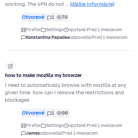
working. The VPN do not …
(ďalšie informácie)
Otvorené
1
79
Firefox
Settings
opýtané Pred 1 mesiacom
Konstantina Papadea
odpovedal
Pred 1 mesiacom
how to make mozilla my browzer
i need to automatically browse with mozilla at any
given time. how can i remove the restrictions and
blockages
Otvorené
1
90
Firefox
Settings
opýtané Pred 1 mesiacom
James
odpovedal
Pred 1 mesiacom