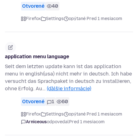
Otvorené
40
Firefox
Settings
opýtané Pred 1 mesiacom
application menu language
Seit dem letzten update kann ist das application
menu in english(usa) nicht mehr in deutsch. Ich habe
versucht das Sprachpaket in deutsch zu installieren,
ohne Erfolg. Au…
(ďalšie informácie)
Otvorené
1
60
Firefox
Settings
opýtané Pred 1 mesiacom
Arniceous
odpovedal
Pred 1 mesiacom