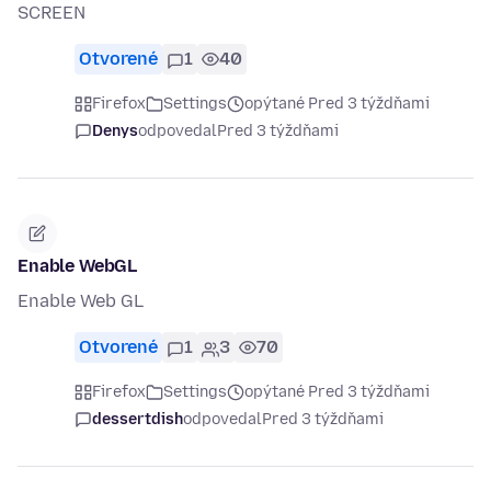
SCREEN
Otvorené
1
40
Firefox
Settings
opýtané Pred 3 týždňami
Denys
odpovedal
Pred 3 týždňami
Enable WebGL
Enable Web GL
Otvorené
1
3
70
Firefox
Settings
opýtané Pred 3 týždňami
dessertdish
odpovedal
Pred 3 týždňami