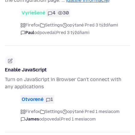
the configuration page. …
(ďalšie informácie)
Vyriešené
4
30
Firefox
Settings
opýtané Pred 3 týždňami
Paul
odpovedal
Pred 3 týždňami
Enable JavaScript
Turn on JavaScript in Browser Can't connect with
any applications
Otvorené
1
Firefox
Settings
opýtané Pred 1 mesiacom
James
odpovedal
Pred 1 mesiacom