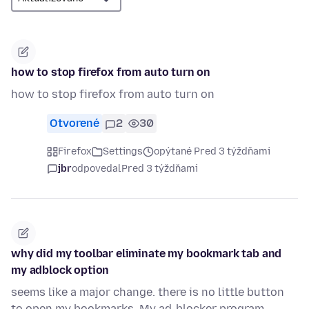
how to stop firefox from auto turn on
how to stop firefox from auto turn on
Otvorené
2
30
Firefox
Settings
opýtané Pred 3 týždňami
jbr
odpovedal
Pred 3 týždňami
why did my toolbar eliminate my bookmark tab and
my adblock option
seems like a major change. there is no little button
to open my bookmarks, My ad-blocker program