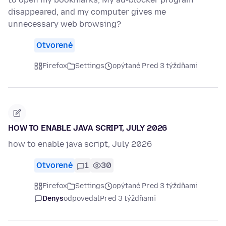
disappeared, and my computer gives me
unnecessary web browsing?
Otvorené
Firefox
Settings
opýtané Pred 3 týždňami
HOW TO ENABLE JAVA SCRIPT, JULY 2026
how to enable java script, July 2026
Otvorené
1
30
Firefox
Settings
opýtané Pred 3 týždňami
Denys
odpovedal
Pred 3 týždňami