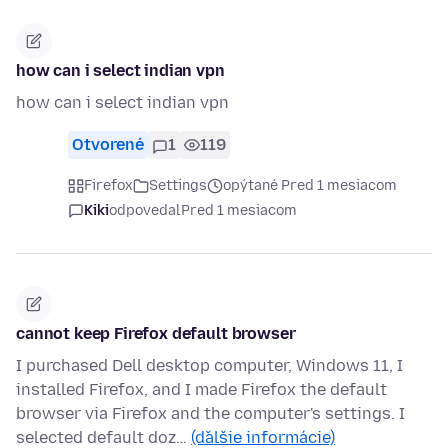
how can i select indian vpn
how can i select indian vpn
Otvorené
1
119
Firefox
Settings
opýtané Pred 1 mesiacom
Kiki
odpovedal
Pred 1 mesiacom
cannot keep Firefox default browser
I purchased Dell desktop computer, Windows 11, I
installed Firefox, and I made Firefox the default
browser via Firefox and the computer's settings. I
selected default doz…
(ďalšie informácie)