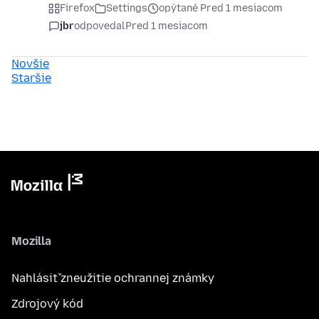
Firefox
Settings
opýtané Pred 1 mesiacom
jbr
odpovedal
Pred 1 mesiacom
Novšie
Staršie
Mozilla
Nahlásiť zneužitie ochrannej známky
Zdrojový kód