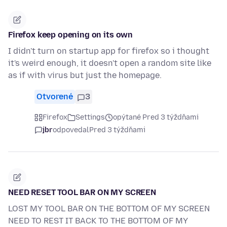
Firefox keep opening on its own
I didn't turn on startup app for firefox so i thought
it's weird enough, it doesn't open a random site like
as if with virus but just the homepage.
Otvorené
3
Firefox
Settings
opýtané Pred 3 týždňami
jbr
odpovedal
Pred 3 týždňami
NEED RESET TOOL BAR ON MY SCREEN
LOST MY TOOL BAR ON THE BOTTOM OF MY SCREEN
NEED TO REST IT BACK TO THE BOTTOM OF MY