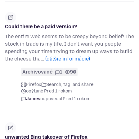
Could there be a paid version?
The entire web seems to be creepy beyond belief! The
stock in trade is my life. I don't want you people
spending your time trying to dream up ways to build
the cheese tha…
(ďalšie informácie)
Archivované
1
90
Firefox
Search, tag, and share
opýtané Pred 1 rokom
James
odpovedal
Pred 1 rokom
unwanted Bing takeover of Firefox