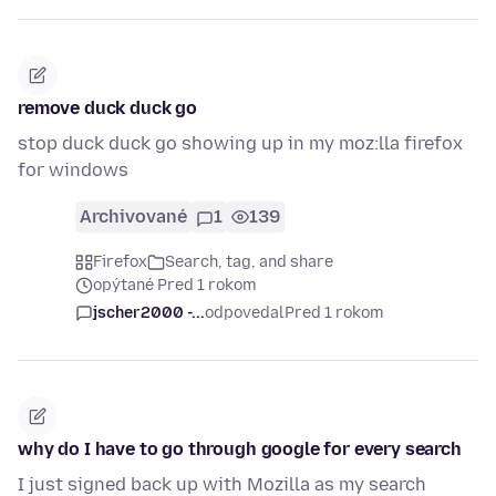
remove duck duck go
stop duck duck go showing up in my moz:lla firefox
for windows
Archivované
1
139
Firefox
Search, tag, and share
opýtané Pred 1 rokom
jscher2000 -...
odpovedal
Pred 1 rokom
why do I have to go through google for every search
I just signed back up with Mozilla as my search