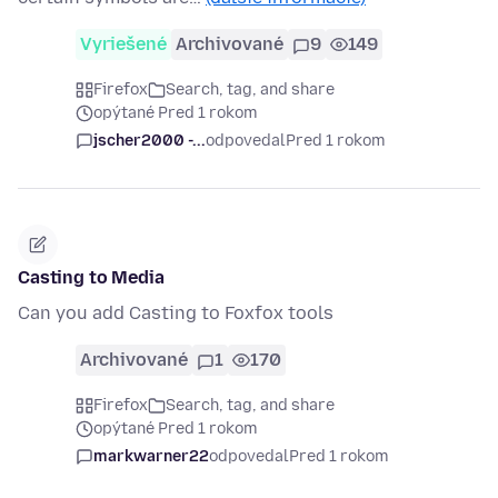
Vyriešené
Archivované
9
149
Firefox
Search, tag, and share
opýtané Pred 1 rokom
jscher2000 -...
odpovedal
Pred 1 rokom
Casting to Media
Can you add Casting to Foxfox tools
Archivované
1
170
Firefox
Search, tag, and share
opýtané Pred 1 rokom
markwarner22
odpovedal
Pred 1 rokom