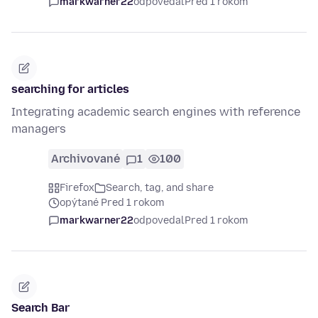
markwarner22
odpovedal
Pred 1 rokom
searching for articles
Integrating academic search engines with reference
managers
Archivované
1
100
Firefox
Search, tag, and share
opýtané Pred 1 rokom
markwarner22
odpovedal
Pred 1 rokom
Search Bar