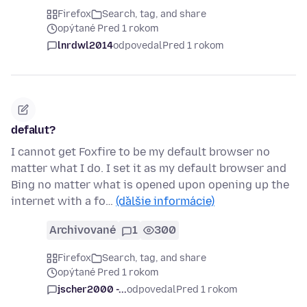
Firefox
Search, tag, and share
opýtané Pred 1 rokom
lnrdwl2014
odpovedal
Pred 1 rokom
defalut?
I cannot get Foxfire to be my default browser no
matter what I do. I set it as my default browser and
Bing no matter what is opened upon opening up the
internet with a fo…
(ďalšie informácie)
Archivované
1
300
Firefox
Search, tag, and share
opýtané Pred 1 rokom
jscher2000 -...
odpovedal
Pred 1 rokom