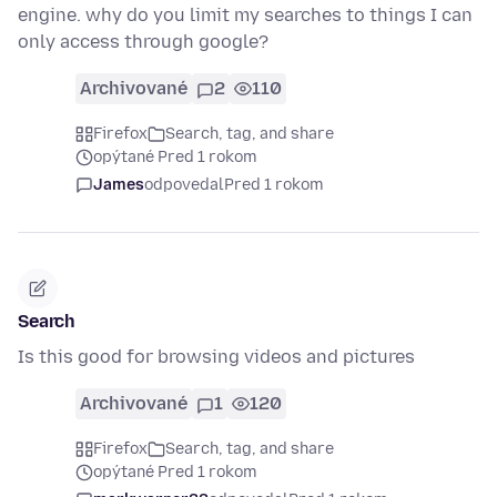
engine. why do you limit my searches to things I can
only access through google?
Archivované
2
110
Firefox
Search, tag, and share
opýtané Pred 1 rokom
James
odpovedal
Pred 1 rokom
Search
Is this good for browsing videos and pictures
Archivované
1
120
Firefox
Search, tag, and share
opýtané Pred 1 rokom