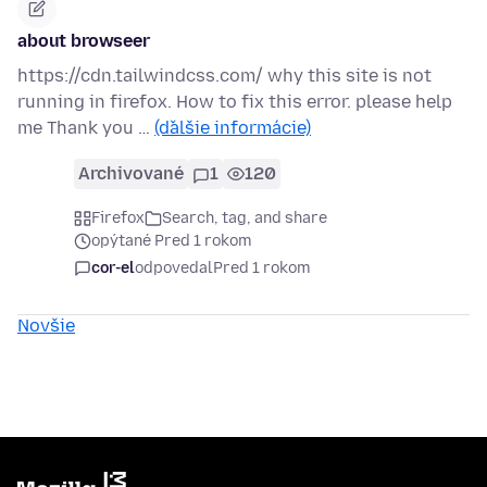
about browseer
https://cdn.tailwindcss.com/ why this site is not
running in firefox. How to fix this error. please help
me Thank you …
(ďalšie informácie)
Archivované
1
120
Firefox
Search, tag, and share
opýtané Pred 1 rokom
cor-el
odpovedal
Pred 1 rokom
Novšie