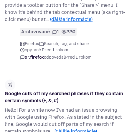
provide a toolbar button for the `Share >` menu. I
know it's behind the tab contextual menu (aka right-
click menu) but st…
(ďalšie informácie)
Archivované
1
220
Firefox
Search, tag, and share
opýtané Pred 1 rokom
gr.firefox
odpovedal
Pred 1 rokom
Google cuts off my searched phrases if they contain
certain symbols (+, &, #)
Hello! For a while now I've had an issue browsing
with Google using Firefox. As stated in the subject
line, Google would cut off parts of my search if
certain symbols are…
(ďalšie informácie)