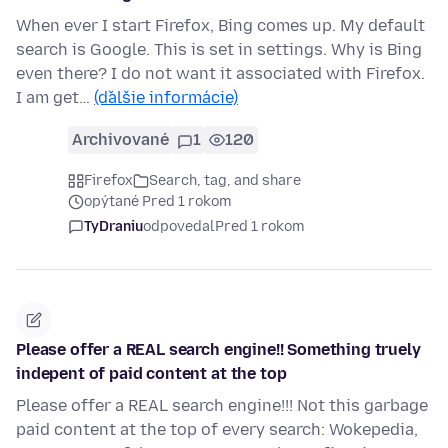
When ever I start Firefox, Bing comes up. My default
search is Google. This is set in settings. Why is Bing
even there? I do not want it associated with Firefox.
I am get…
(ďalšie informácie)
Archivované
1
120
Firefox
Search, tag, and share
opýtané Pred 1 rokom
TyDraniu
odpovedal
Pred 1 rokom
Please offer a REAL search engine!! Something truely
indepent of paid content at the top
Please offer a REAL search engine!!! Not this garbage
paid content at the top of every search: Wokepedia,