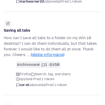
markwarner22
odpovedal
Pred 1 rokom
Saving all tabs
How can I save all tabs to a folder on my Win 10
desktop? I can do them individually, but that takes
forever. I would like to do them all at once. Thank
you. Cheers. …
(ďalšie informácie)
Archivované
1
150
Firefox
Search, tag, and share
opýtané Pred 1 rokom
cor-el
odpovedal
Pred 1 rokom