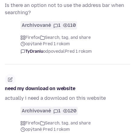
Is there an option not to use the address bar when
searching?
Archivované
1
110
Firefox
Search, tag, and share
opýtané Pred 1 rokom
TyDraniu
odpovedal
Pred 1 rokom
need my download on website
actually i need a download on this website
Archivované
1
120
Firefox
Search, tag, and share
opýtané Pred 1 rokom