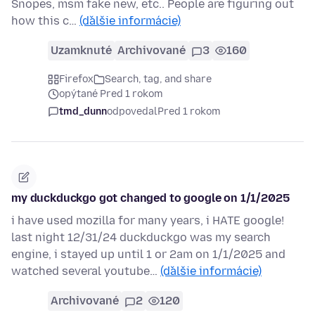
Snopes, msm fake new, etc.. People are figuring out
how this c…
(ďalšie informácie)
Uzamknuté
Archivované
3
160
Firefox
Search, tag, and share
opýtané Pred 1 rokom
tmd_dunn
odpovedal
Pred 1 rokom
my duckduckgo got changed to google on 1/1/2025
i have used mozilla for many years, i HATE google!
last night 12/31/24 duckduckgo was my search
engine, i stayed up until 1 or 2am on 1/1/2025 and
watched several youtube…
(ďalšie informácie)
Archivované
2
120