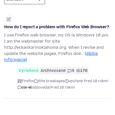
How do I report a problem with Firefox Web Browser?
I use Firefox web browser, my OS is Windows 10 pro.
I am the webmaster for site
http://eckankarinoklahoma.org. When I revise and
update the website pages, Firefox doe…
(ďalšie
informácie)
Vyriešené
Archivované
4
170
Firefox
Site breakages
opýtané Pred 10 rokmi
cor-el
odpovedal
Pred 10 rokmi