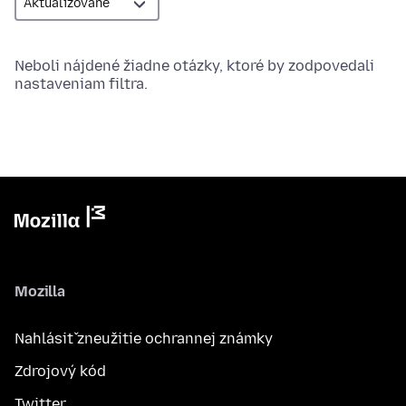
Neboli nájdené žiadne otázky, ktoré by zodpovedali
nastaveniam filtra.
Mozilla
Nahlásiť zneužitie ochrannej známky
Zdrojový kód
Twitter