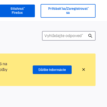
Stiahnuť
Prihlásiť sa/Zaregistrovať
Firefox
sa
S na
oľby
Ďalšie informácie