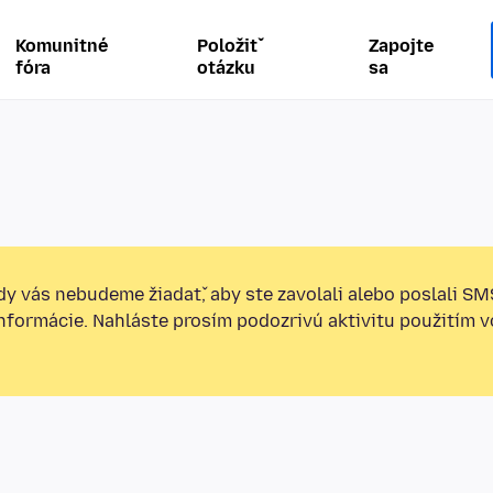
Komunitné
Položiť
Zapojte
fóra
otázku
sa
y vás nebudeme žiadať, aby ste zavolali alebo poslali SM
informácie. Nahláste prosím podozrivú aktivitu použitím v