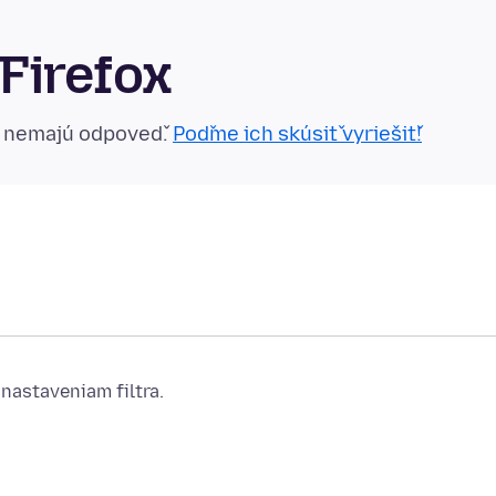
Firefox
n nemajú odpoveď.
Poďme ich skúsiť vyriešiť!
nastaveniam filtra.