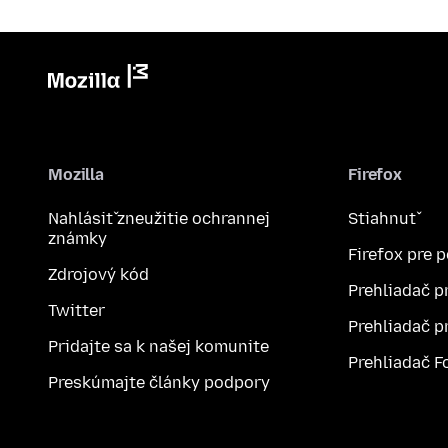
Mozilla
Firefox
Nahlásiť zneužitie ochrannej
Stiahnuť
známky
Firefox pre 
Zdrojový kód
Prehliadač p
Twitter
Prehliadač p
Pridajte sa k našej komunite
Prehliadač F
Preskúmajte články podpory