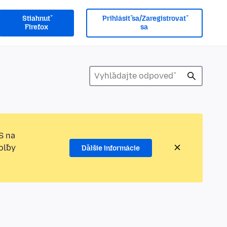
Stiahnuť
Prihlásiť sa/Zaregistrovať
Firefox
sa
S na
oľby
Ďalšie informácie