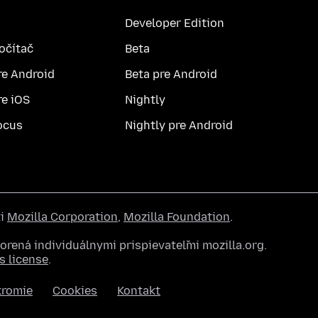
Developer Edition
počítač
Beta
re Android
Beta pre Android
re iOS
Nightly
ocus
Nightly pre Android
ti
Mozilla Corporation
,
Mozilla Foundation
.
rená individuálnymi prispievateľmi mozilla.org.
 license
.
kromie
Cookies
Kontakt