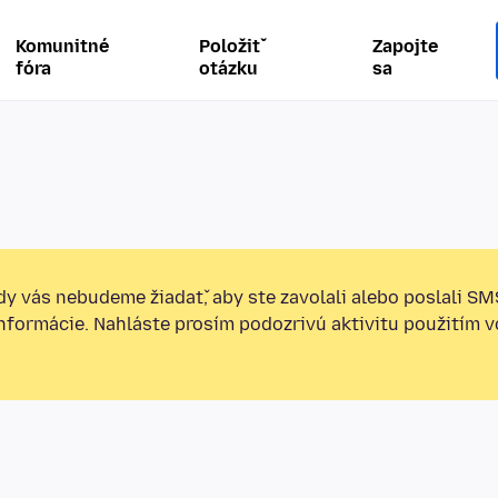
Komunitné
Položiť
Zapojte
fóra
otázku
sa
y vás nebudeme žiadať, aby ste zavolali alebo poslali SM
informácie. Nahláste prosím podozrivú aktivitu použitím v