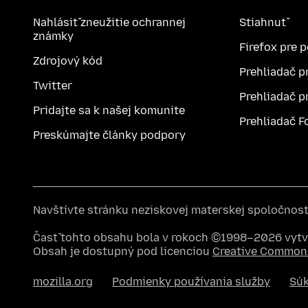
Nahlásiť zneužitie ochrannej
Stiahnuť
známky
Firefox pre 
Zdrojový kód
Prehliadač p
Twitter
Prehliadač p
Pridajte sa k našej komunite
Prehliadač F
Preskúmajte články podpory
Navštívte stránku neziskovej materskej spoločnos
Časť tohto obsahu bola v rokoch ©1998–2026 vytvo
Obsah je dostupný pod licenciou
Creative Commons
mozilla.org
Podmienky používania služby
Sú