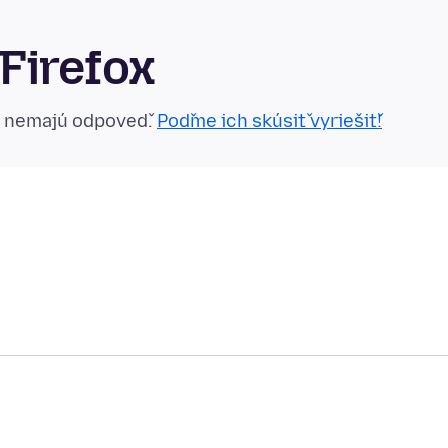
Firefox
n nemajú odpoveď.
Poďme ich skúsiť vyriešiť!