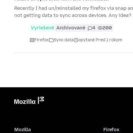
Recently I had un/reinstalled my firefox via snap an
not getting data to sync across devices. Any idea?
Vyriešené
Archivované
4
200
Firefox
Sync data
opýtané Pred 1 rokom
Mozilla
Firefox