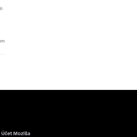
'm
kom
Účet Mozilla