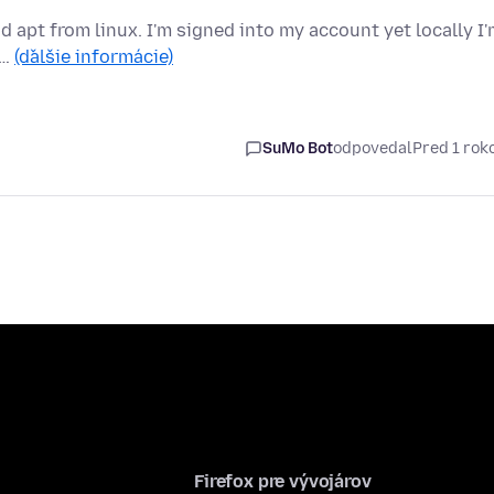
d apt from linux. I'm signed into my account yet locally I
 …
(ďalšie informácie)
SuMo Bot
odpovedal
Pred 1 ro
Firefox pre vývojárov