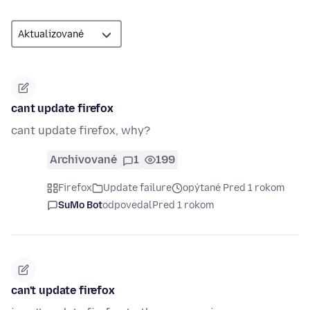
cant update firefox
cant update firefox, why?
Archivované
1
199
Firefox
Update failure
opýtané Pred 1 rokom
SuMo Bot
odpovedal
Pred 1 rokom
can't update firefox