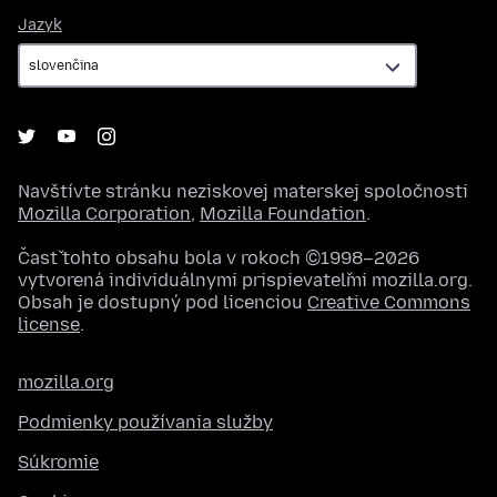
Jazyk
Jazyk
Navštívte stránku neziskovej materskej spoločnosti
Mozilla Corporation
,
Mozilla Foundation
.
Časť tohto obsahu bola v rokoch ©1998–2026
vytvorená individuálnymi prispievateľmi mozilla.org.
Obsah je dostupný pod licenciou
Creative Commons
license
.
mozilla.org
Podmienky používania služby
Súkromie