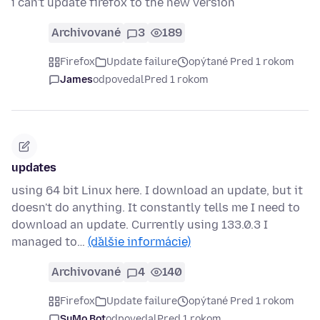
i can't update firefox to the new version
Archivované
3
189
Firefox
Update failure
opýtané Pred 1 rokom
James
odpovedal
Pred 1 rokom
updates
using 64 bit Linux here. I download an update, but it
doesn't do anything. It constantly tells me I need to
download an update. Currently using 133.0.3 I
managed to…
(ďalšie informácie)
Archivované
4
140
Firefox
Update failure
opýtané Pred 1 rokom
SuMo Bot
odpovedal
Pred 1 rokom