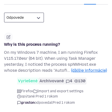
Why is this process running?
On my Windows 7 machine, I am running Firefox
V115.17.0esr (64 bit). When using Task Manager
yesterday, I noticed the process spNMHost.exe
whose description reads "Autofi…
(ďalšie informácie)
Vyriešené
Archivované
4
130
Firefox
Import and export settings
opýtané Pred 1 rokom
groston
odpovedal
Pred 1 rokom