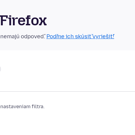
Firefox
n nemajú odpoveď.
Poďme ich skúsiť vyriešiť!
nastaveniam filtra.