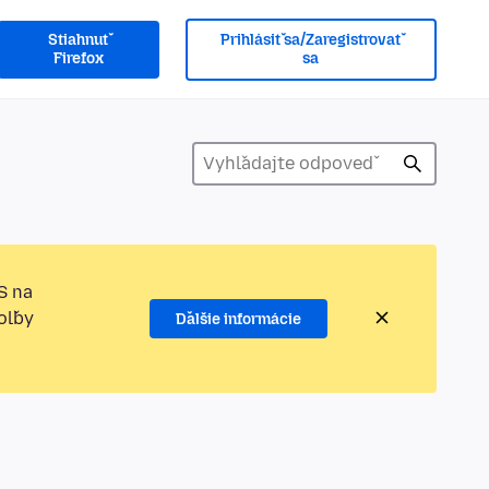
Stiahnuť
Prihlásiť sa/Zaregistrovať
Firefox
sa
S na
oľby
Ďalšie informácie