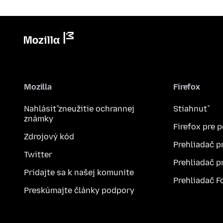
Mozilla
Firefox
Nahlásiť zneužitie ochrannej
Stiahnuť
známky
Firefox pre 
Zdrojový kód
Prehliadač p
Twitter
Prehliadač p
Pridajte sa k našej komunite
Prehliadač F
Preskúmajte články podpory