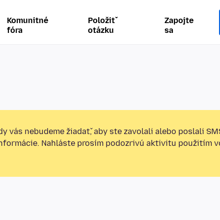
Komunitné
Položiť
Zapojte
fóra
otázku
sa
y vás nebudeme žiadať, aby ste zavolali alebo poslali SM
informácie. Nahláste prosím podozrivú aktivitu použitím v