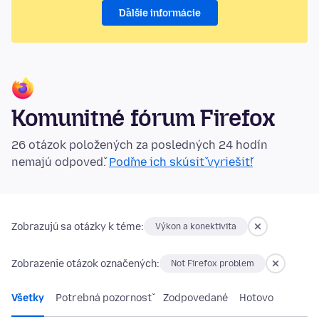
Ďalšie informácie
Komunitné fórum Firefox
26 otázok položených za posledných 24 hodín
nemajú odpoveď.
Poďme ich skúsiť vyriešiť!
Zobrazujú sa otázky k téme:
Výkon a konektivita
Zobrazenie otázok označených:
Not Firefox problem
Všetky
Potrebná pozornosť
Zodpovedané
Hotovo