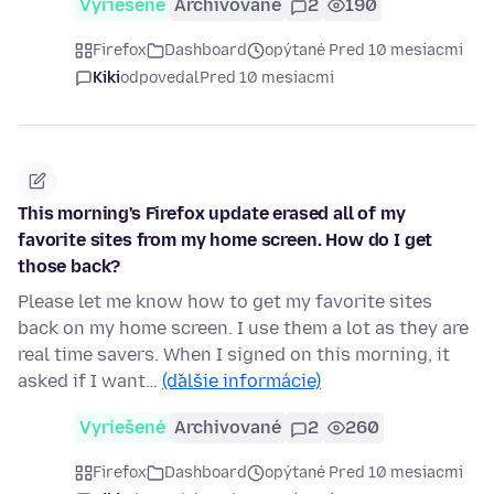
Vyriešené
Archivované
2
190
Firefox
Dashboard
opýtané Pred 10 mesiacmi
Kiki
odpovedal
Pred 10 mesiacmi
This morning's Firefox update erased all of my
favorite sites from my home screen. How do I get
those back?
Please let me know how to get my favorite sites
back on my home screen. I use them a lot as they are
real time savers. When I signed on this morning, it
asked if I want…
(ďalšie informácie)
Vyriešené
Archivované
2
260
Firefox
Dashboard
opýtané Pred 10 mesiacmi