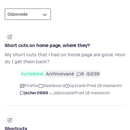
Short cuts on home page, where they?
My short cuts that i had on home page are gone. How
do I get them back?
Vyriešené
Archivované
6
239
Firefox
Dashboard
opýtané Pred 10 mesiacmi
jscher2000 -...
odpovedal
Pred 10 mesiacmi
Shortcuts