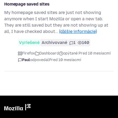
Homepage saved sites
My homepage saved sites are just not showing
anymore when I start Mozilla or open a new tab.
They are still saved but they are not showing up at
all, I have checked about…
(ďalšie informácie)
Vyriešené
Archivované
1
140
Firefox
Dashboard
opýtané Pred 10 mesiacmi
Paul
odpovedal
Pred 10 mesiacmi