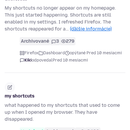
My shortcuts no longer appear on my homepage.
This just started happening. Shortcuts are still
enabled in my settings. I refreshed Firefox. The
shortcuts reappeared for a…
(ďalšie informácie)
Archivované
3
279
Firefox
Dashboard
opýtané Pred 10 mesiacmi
Kiki
odpovedal
Pred 10 mesiacmi
my shortcuts
what happened to my shortcuts that used to come
up when I opened my browser. They have
disappeared.