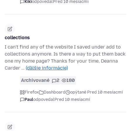
Kiki
odpovedal
Pred 10 mesiacmi
collections
I can't find any of the website I saved under add to
collections anymore. Is there a way to put them back
one my home page? Thanks for your time, Deanna
Carder …
(ďalšie informácie)
Archivované
2
180
Firefox
Dashboard
opýtané Pred 10 mesiacmi
Paul
odpovedal
Pred 10 mesiacmi