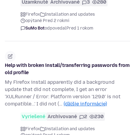
Uzamknuté
Archivované
3
280
Firefox
Installation and updates
opýtané Pred 2 rokmi
SuMo Bot
odpovedal
Pred 1 rokom
Help with broken install/transferring passwords from
old profile
My Firefox install apparently did a background
update that did not complete, I get an error
'XULRunner / Error: Platform version '129.0' is not
compatible...' I did not (…
(ďalšie informácie)
Vyriešené
Archivované
2
230
Firefox
Installation and updates