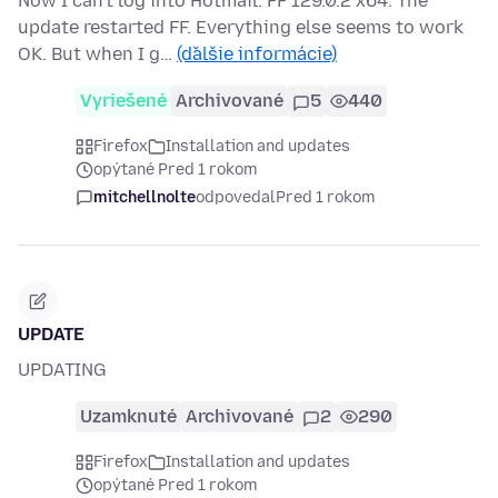
Now I can't log into Hotmail. FF 129.0.2 x64. The
update restarted FF. Everything else seems to work
OK. But when I g…
(ďalšie informácie)
Vyriešené
Archivované
5
440
Firefox
Installation and updates
opýtané Pred 1 rokom
mitchellnolte
odpovedal
Pred 1 rokom
UPDATE
UPDATING
Uzamknuté
Archivované
2
290
Firefox
Installation and updates
opýtané Pred 1 rokom