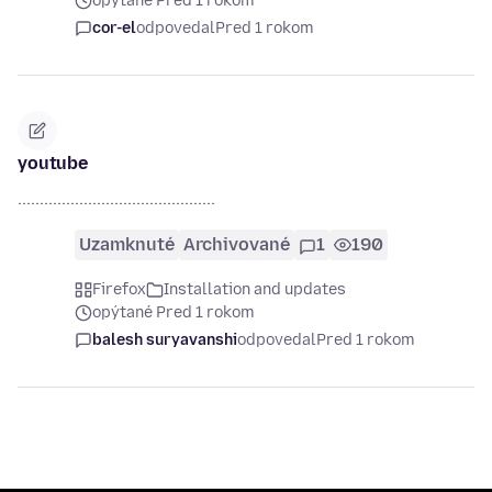
opýtané Pred 1 rokom
cor-el
odpovedal
Pred 1 rokom
youtube
.............................................
Uzamknuté
Archivované
1
190
Firefox
Installation and updates
opýtané Pred 1 rokom
balesh suryavanshi
odpovedal
Pred 1 rokom