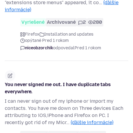
"extensions store menus" appeared, it co…
(ďalšie
informácie)
Vyriešené
Archivované
2
280
Firefox
Installation and updates
opýtané Pred 1 rokom
niceobzorchik
odpovedal
Pred 1 rokom
You never signed me out. I have duplicate tabs
everywhere.
I can never sign out of my iphone or import my
contacts. You have me down on Three devices Each
attributing to iOS,iPhone and Firefox on PC. I
recently got rid of my Micr…
(ďalšie informácie)