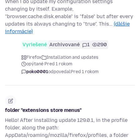
When i do update my configuration settings
changing by itself. Example,
"browser.cache.disk.enable" is "false" but after every
updates its always changing to "true". This…
(ďalšie
informácie)
Vyriešené
Archivované
1
290
Firefox
Installation and updates
opýtané Pred 1 rokom
poko0001
odpovedal
Pred 1 rokom
folder "extensions store menus"
Hello! After installing update 129.0.1, in the profile
folder, along the path:
AppData/roaming/mozilla/firefox/profiles, a folder