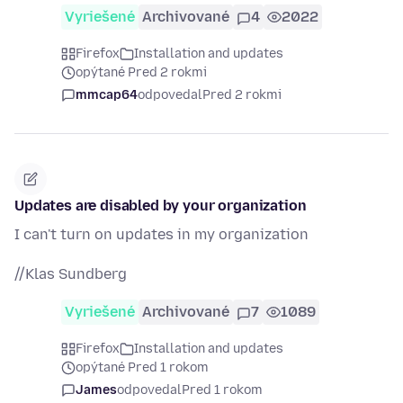
Vyriešené
Archivované
4
2022
Firefox
Installation and updates
opýtané Pred 2 rokmi
mmcap64
odpovedal
Pred 2 rokmi
Updates are disabled by your organization
I can't turn on updates in my organization
//Klas Sundberg
Vyriešené
Archivované
7
1089
Firefox
Installation and updates
opýtané Pred 1 rokom
James
odpovedal
Pred 1 rokom