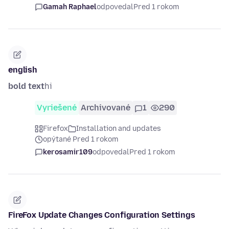
Gamah Raphael
odpovedal
Pred 1 rokom
english
bold text
hi
Vyriešené
Archivované
1
290
Firefox
Installation and updates
opýtané Pred 1 rokom
kerosamir109
odpovedal
Pred 1 rokom
FireFox Update Changes Configuration Settings