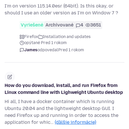
I'm on version 115.14.0esr (64bit). Is this okay, or
should I use an older version as I'm on Window 7 ?
Vyriešené
Archivované
4
3651
Firefox
Installation and updates
opýtané Pred 1 rokom
James
odpovedal
Pred 1 rokom
How do you download, install, and run Firefox from
Linux command line with Lighweight Ubuntu desktop
Hi all, I have a docker container which is running
Ubuntu 20.04 and the lightweight desktop GUI. I
need Firefox up and running in order to access the
application for whic…
(ďalšie informácie)