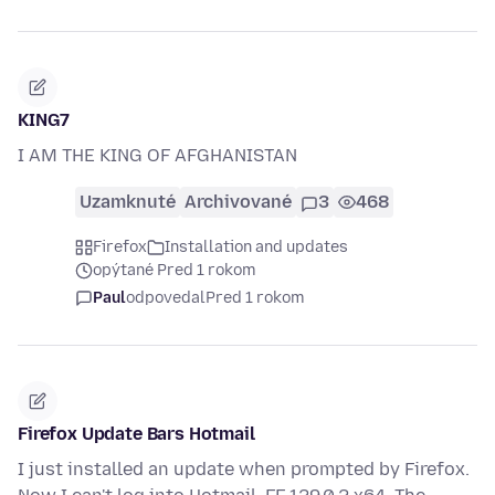
KING7
I AM THE KING OF AFGHANISTAN
Uzamknuté
Archivované
3
468
Firefox
Installation and updates
opýtané Pred 1 rokom
Paul
odpovedal
Pred 1 rokom
Firefox Update Bars Hotmail
I just installed an update when prompted by Firefox.