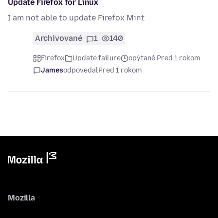
Update Firefox for Linux
I am not able to update Firefox Mint
Archivované
1
140
Firefox
Update failure
opýtané Pred 1 rokom
James
odpovedal
Pred 1 rokom
Mozilla