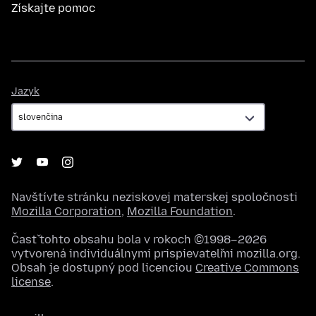
Získajte pomoc
Jazyk
Jazyk
Navštívte stránku neziskovej materskej spoločnosti
Mozilla Corporation
,
Mozilla Foundation
.
Časť tohto obsahu bola v rokoch ©1998–2026
vytvorená individuálnymi prispievateľmi mozilla.org.
Obsah je dostupný pod licenciou
Creative Commons
license
.