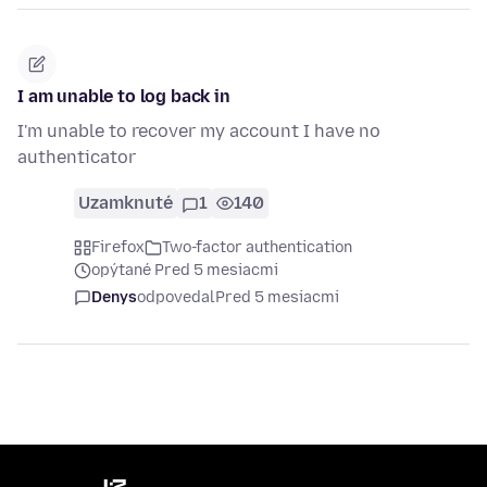
I am unable to log back in
I'm unable to recover my account I have no
authenticator
Uzamknuté
1
140
Firefox
Two-factor authentication
opýtané Pred 5 mesiacmi
Denys
odpovedal
Pred 5 mesiacmi