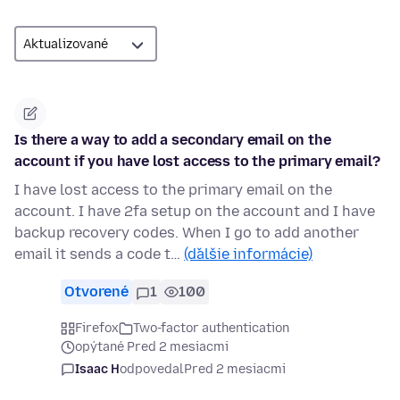
Is there a way to add a secondary email on the
account if you have lost access to the primary email?
I have lost access to the primary email on the
account. I have 2fa setup on the account and I have
backup recovery codes. When I go to add another
email it sends a code t…
(ďalšie informácie)
Otvorené
1
100
Firefox
Two-factor authentication
opýtané Pred 2 mesiacmi
Isaac H
odpovedal
Pred 2 mesiacmi