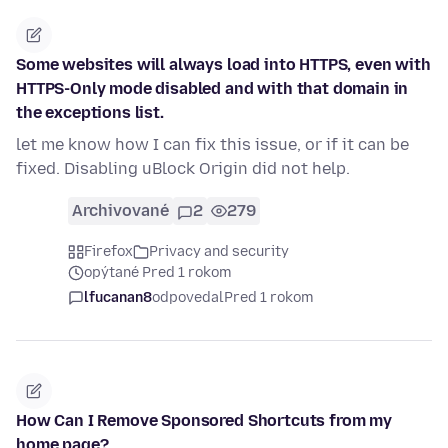
Some websites will always load into HTTPS, even with
HTTPS-Only mode disabled and with that domain in
the exceptions list.
let me know how I can fix this issue, or if it can be
fixed. Disabling uBlock Origin did not help.
Archivované
2
279
Firefox
Privacy and security
opýtané Pred 1 rokom
lfucanan8
odpovedal
Pred 1 rokom
How Can I Remove Sponsored Shortcuts from my
home page?