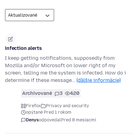
infection alerts
I keep getting notifications, supposedly from
Mozilla and/or Microsoft on lower right of my
screen, telling me the system is infected. How do i
determine if these message…
(ďalšie informácie)
Archivované
3
420
Firefox
Privacy and security
opýtané Pred 1 rokom
Denys
odpovedal
Pred 8 mesiacmi