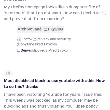
My Firefox homepage looks like a dumpster fire of
"shortcuts" that I do not want. How can I declutter it,
and prevent sit from recurring?
Archivované
1
280
Firefox
Privacy and security
opýtané Pred 1 rokom
Denys
odpovedal
Pred 1 rokom
Must disable ad block to use youtube with adds. How
to do this? thanks
I have been watching YouTube for years, issue free.
This week I was blocked, as my computer may be
blocking ads and thus violating You Tubes policy.