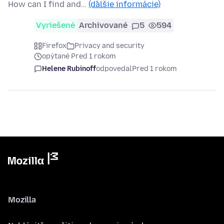
How can I find and…
(ďalšie informácie)
Vyriešené
Archivované
5
594
Firefox
Privacy and security
opýtané Pred 1 rokom
Helene Rubinoff
odpovedal
Pred 1 rokom
Mozilla