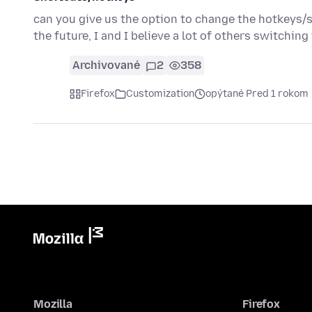
can you give us the option to change the hotkeys/sh
the future, I and I believe a lot of others switchin
Archivované
2
358
Firefox
Customization
opýtané Pred 1 rokom
Mozilla
Firefox