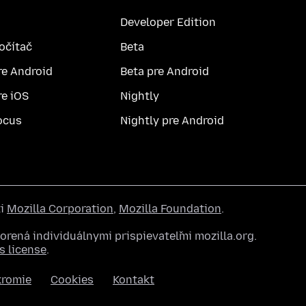
Developer Edition
počítač
Beta
re Android
Beta pre Android
re iOS
Nightly
ocus
Nightly pre Android
ti
Mozilla Corporation
,
Mozilla Foundation
.
rená individuálnymi prispievateľmi mozilla.org.
 license
.
kromie
Cookies
Kontakt