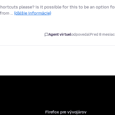
ortcuts please? is it possible for this to be an option fo
g from …
(ďalšie informácie)
Agent virtuel
odpovedal
Pred 8 mesia
Firefox pre vývojárov