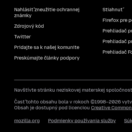
Nahlásiť zneužitie ochrannej
Stiahnuť
známky
Firefox pre 
Zdrojový kód
Prehliadač p
Twitter
Prehliadač p
Pridajte sa k našej komunite
Prehliadač F
Preskúmajte články podpory
Navštívte stránku neziskovej materskej spoločnos
Časť tohto obsahu bola v rokoch ©1998–2026 vytvo
Obsah je dostupný pod licenciou
Creative Commons
mozilla.org
Podmienky používania služby
Sú