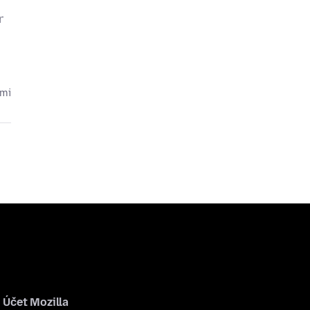
r
cmi
Účet Mozilla