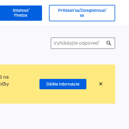
Stiahnuť
Prihlásiť sa/Zaregistrovať
Firefox
sa
S na
oľby
Ďalšie informácie