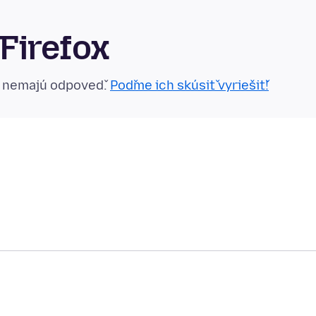
Firefox
n nemajú odpoveď.
Poďme ich skúsiť vyriešiť!