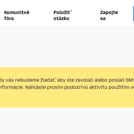
Komunitné
Položiť
Zapojte
fóra
otázku
sa
y vás nebudeme žiadať, aby ste zavolali alebo poslali SM
informácie. Nahláste prosím podozrivú aktivitu použitím v