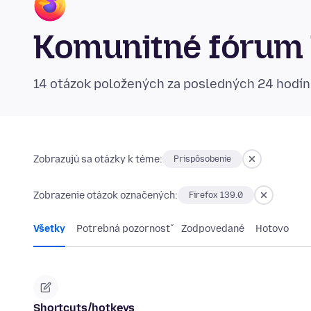
Komunitné fórum 
14 otázok položených za posledných 24 hodí
Zobrazujú sa otázky k téme:
Prispôsobenie
Zobrazenie otázok označených:
Firefox 139.0
Všetky
Potrebná pozornosť
Zodpovedané
Hotovo
Shortcuts/hotkeys