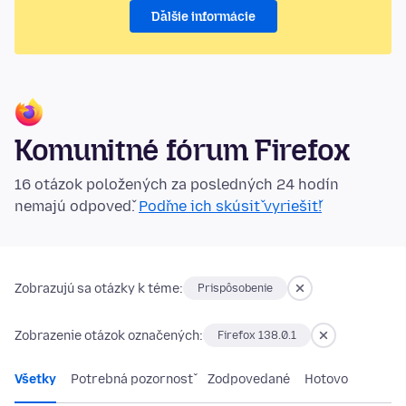
Ďalšie informácie
Komunitné fórum Firefox
16 otázok položených za posledných 24 hodín
nemajú odpoveď.
Poďme ich skúsiť vyriešiť!
Zobrazujú sa otázky k téme:
Prispôsobenie
Zobrazenie otázok označených:
Firefox 138.0.1
Všetky
Potrebná pozornosť
Zodpovedané
Hotovo