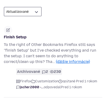
Finish Setup
To the right of Other Bookmarks Firefox still says
"finish Setup" but I've checked everything and run
the setup. I can't seem to do anything to
correct/clean up this? Tha…
(ďalšie informácie)
Archivované
2
230
Firefox
Customization
opýtané Pred 1 rokom
jscher2000 -...
odpovedal
Pred 1 rokom