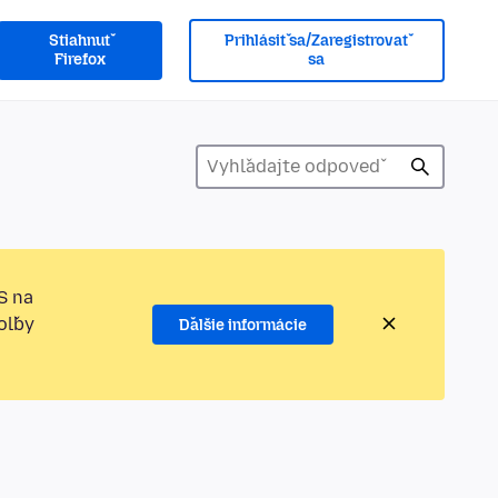
Stiahnuť
Prihlásiť sa/Zaregistrovať
Firefox
sa
S na
oľby
Ďalšie informácie