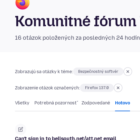
Komunitné fórum 
16 otázok položených za posledných 24 hodí
Zobrazujú sa otázky k téme:
Bezpečnostný softvér
Zobrazenie otázok označených:
Firefox 137.0
Všetky
Potrebná pozornosť
Zodpovedané
Hotovo
Can't sign in to bellsouth.net/att.net email