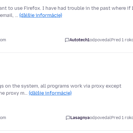
nt to use Firefox. I have had trouble in the past where if 
email, …
(ďalšie informácie)
kom
Autotech1
odpovedal
Pred 1 ro
ings on the system, all programs work via proxy except
 the proxy m…
(ďalšie informácie)
kom
Lasagnya
odpovedal
Pred 1 ro