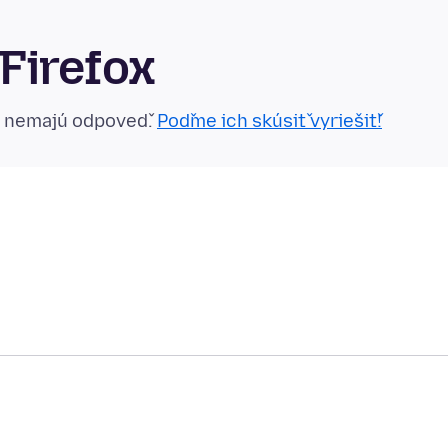
Firefox
n nemajú odpoveď.
Poďme ich skúsiť vyriešiť!