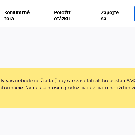
Komunitné
Položiť
Zapojte
fóra
otázku
sa
y vás nebudeme žiadať, aby ste zavolali alebo poslali SM
informácie. Nahláste prosím podozrivú aktivitu použitím v