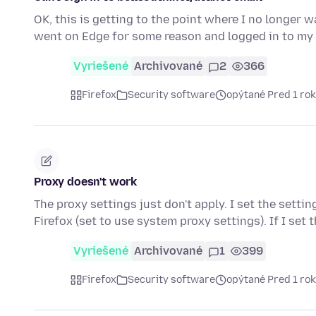
OK, this is getting to the point where I no longer wa
went on Edge for some reason and logged in to my 
Vyriešené
Archivované
2
366
Firefox
Security software
opýtané Pred 1 ro
Proxy doesn't work
The proxy settings just don't apply. I set the sett
Firefox (set to use system proxy settings). If I set
Vyriešené
Archivované
1
399
Firefox
Security software
opýtané Pred 1 ro